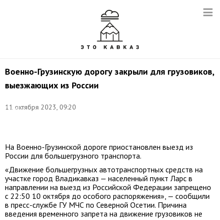
Военно-Грузинскую дорогу закрыли для грузовиков,
выезжающих из России
Фото:
11 октября 2023, 09:20
Елена
Афонина/
ТАСС
На Военно-Грузинской дороге приостановлен выезд из
России для большегрузного транспорта.
«Движение большегрузных автотранспортных средств на
участке город Владикавказ — населенный пункт Ларс в
направлении на выезд из Российской Федерации запрещено
с 22:50
10 октября
до особого распоряжения», — сообщили
в пресс-службе ГУ МЧС по Северной Осетии. Причина
введения временного запрета на движение грузовиков не