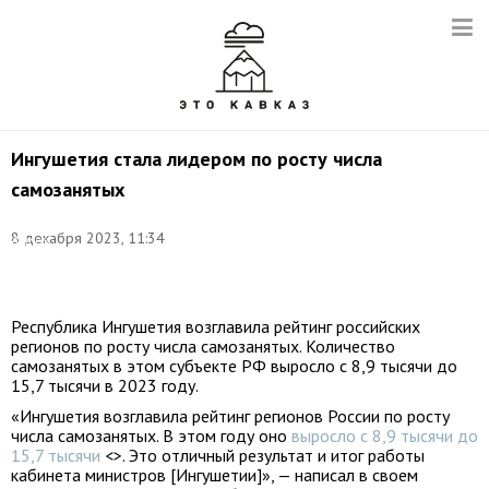
Ингушетия стала лидером по росту числа
самозанятых
Фото:
8 декабря 2023, 11:34
Артем
Геодакян/
ТАСС
Республика Ингушетия возглавила рейтинг российских
регионов по росту числа самозанятых. Количество
самозанятых в этом субъекте РФ выросло с 8,9 тысячи до
15,7 тысячи в 2023 году.
«Ингушетия возглавила рейтинг регионов России по росту
числа самозанятых. В этом году оно
выросло с 8,9 тысячи до
15,7 тысячи
<>. Это отличный результат и итог работы
кабинета министров [Ингушетии]», — написал в своем