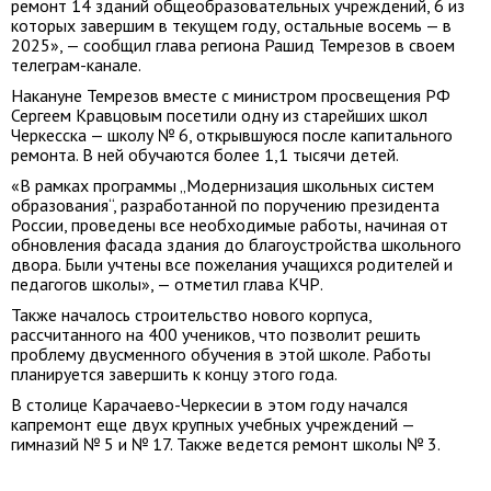
ремонт 14 зданий общеобразовательных учреждений, 6 из
которых завершим в текущем году, остальные восемь — в
2025», — сообщил глава региона Рашид Темрезов в своем
телеграм-канале.
Накануне Темрезов вместе с министром просвещения РФ
Сергеем Кравцовым посетили одну из старейших школ
Черкесска — школу № 6, открывшуюся после капитального
ремонта. В ней обучаются более 1,1 тысячи детей.
«В рамках программы „Модернизация школьных систем
образования“, разработанной по поручению президента
России, проведены все необходимые работы, начиная от
обновления фасада здания до благоустройства школьного
двора. Были учтены все пожелания учащихся родителей и
педагогов школы», — отметил глава КЧР.
Также началось строительство нового корпуса,
рассчитанного на 400 учеников, что позволит решить
проблему двусменного обучения в этой школе. Работы
планируется завершить к концу этого года.
В столице Карачаево-Черкесии в этом году начался
капремонт еще двух крупных учебных учреждений —
гимназий № 5 и № 17. Также ведется ремонт школы № 3.