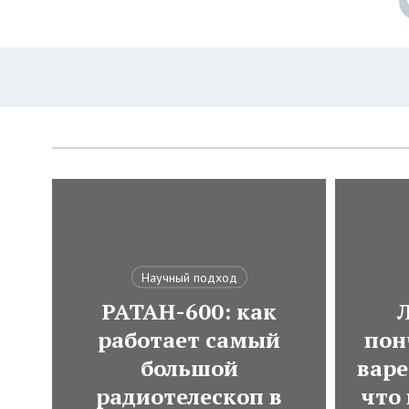
Научный подход
РАТАН-600: как
работает самый
пон
большой
варе
радиотелескоп в
что