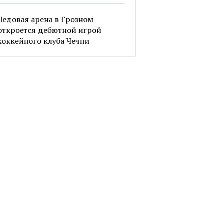
Ледовая арена в Грозном
откроется дебютной игрой
хоккейного клуба Чечни