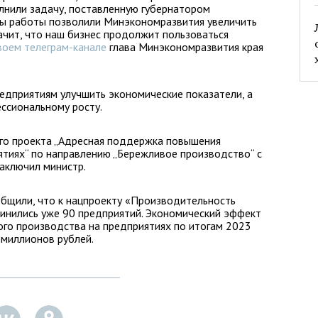
лнили задачу, поставленную губернатором
ы работы позволили Минэкономразвития увеличить
начит, что наш бизнес продолжит пользоваться
воем телеграм-канале
глава Минэкономразвития края
редприятиям улучшить экономические показатели, а
ссиональному росту.
ого проекта „Адресная поддержка повышения
ятиях“ по направлению „Бережливое производство“ с
заключил министр.
общили, что к нацпроекту «Производительность
инились уже 90 предприятий. Экономический эффект
ого производства на предприятиях по итогам 2023
 миллионов рублей.