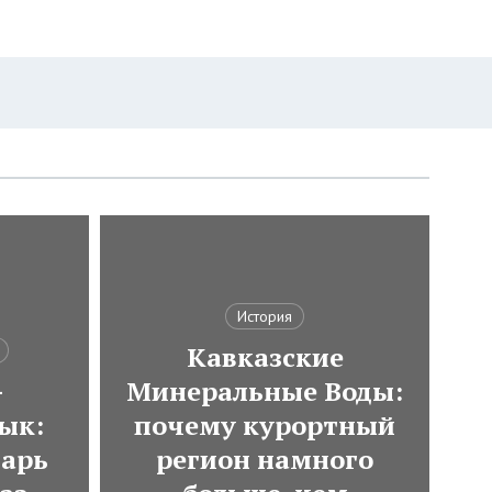
История
Кавказские
-
Минеральные Воды:
ык:
почему курортный
варь
регион намного