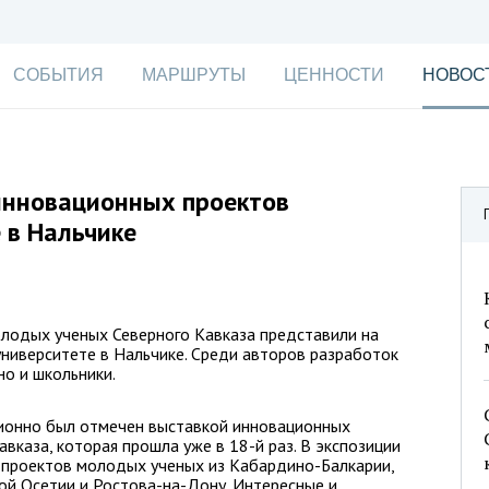
СОБЫТИЯ
МАРШРУТЫ
ЦЕННОСТИ
НОВОС
инновационных проектов
 в Нальчике
лодых ученых Северного Кавказа представили на
ниверситете в Нальчике. Среди авторов разработок
но и школьники.
ционно был отмечен выставкой инновационных
вказа, которая прошла уже в 18-й раз. В экспозиции
х проектов молодых ученых из Кабардино-Балкарии,
ой Осетии и Ростова-на-Дону. Интересные и