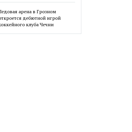
Ледовая арена в Грозном
откроется дебютной игрой
хоккейного клуба Чечни