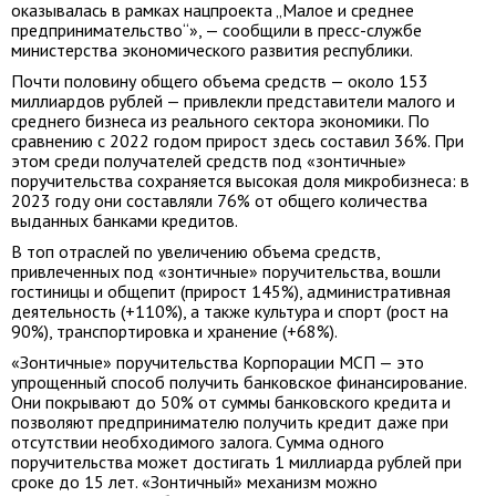
оказывалась в рамках нацпроекта „Малое и среднее
предпринимательство“», — сообщили в пресс-службе
министерства экономического развития республики.
Почти половину общего объема средств — около 153
миллиардов рублей — привлекли представители малого и
среднего бизнеса из реального сектора экономики. По
сравнению с 2022 годом прирост здесь составил 36%. При
этом среди получателей средств под «зонтичные»
поручительства сохраняется высокая доля микробизнеса: в
2023 году они составляли 76% от общего количества
выданных банками кредитов.
В топ отраслей по увеличению объема средств,
привлеченных под «зонтичные» поручительства, вошли
гостиницы и общепит (прирост 145%), административная
деятельность (+110%), а также культура и спорт (рост на
90%), транспортировка и хранение (+68%).
«Зонтичные» поручительства Корпорации МСП — это
упрощенный способ получить банковское финансирование.
Они покрывают до 50% от суммы банковского кредита и
позволяют предпринимателю получить кредит даже при
отсутствии необходимого залога. Сумма одного
поручительства может достигать 1 миллиарда рублей при
сроке до 15 лет. «Зонтичный» механизм можно