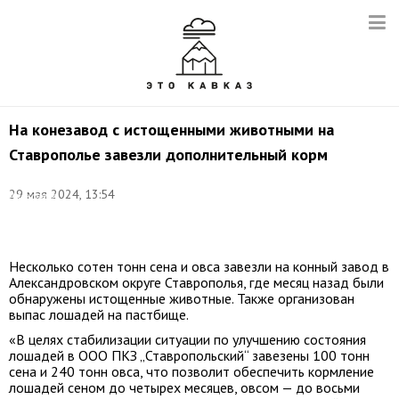
На конезавод с истощенными животными на
Ставрополье завезли дополнительный корм
Фото
(архив):
29 мая 2024, 13:54
Александр
Погожев/
ТАСС
Несколько сотен тонн сена и овса завезли на конный завод в
Александровском округе Ставрополья, где месяц назад были
обнаружены истощенные животные. Также организован
выпас лошадей на пастбище.
«В целях стабилизации ситуации по улучшению состояния
лошадей в ООО ПКЗ „Ставропольский“ завезены 100 тонн
сена и 240 тонн овса, что позволит обеспечить кормление
лошадей сеном до четырех месяцев, овсом — до восьми