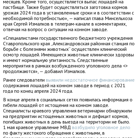
месяцев. Кроме того, осуществляется выпас лошадей на
пастбище. Также будет осуществляться заготовка кормов
урожая 2024 года в установленные сроки и в соответствии с
необходимой потребностью», — написал глава Минсельхоза
края Сергей Измалков в телеграм-канале в комментариях,
отвечая на вопрос о ситуации на конном заводе.
«Специалистами государственного бюджетного учреждения
Ставропольского края „Александровская районная станция по
борьбе с болезнями животных“ осуществлен клинический
осмотр лошадей. Имеющиеся животные клинически здоровы
и имеют нормальную упитанность. Следственные
мероприятия в рамках возбужденного уголовного дела <>
продолжаются», — добавил Измалков.
Ранее следователи
выявили недостаточное финансирование
содержания лошадей на конном заводе в период с 2021
года по конец апреля 2024 года.
В конце апреля в социальных сетях появилась информация о
гибели лошадей от истощения на конном заводе.
Специалисты краевого управления ветеринарии обнаружили
на предприятии истощенных животных и дефицит кормов,
погибших животных в день выезда на территории не было.
1 мая краевое управление МВД
возбудило уголовное дело
по факту жестокого обращения с животными, в