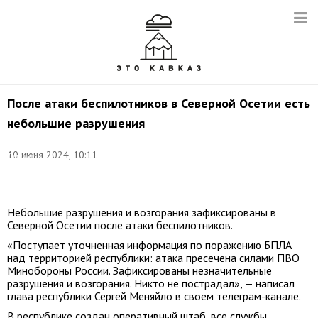
После атаки беспилотников в Северной Осетии есть
небольшие разрушения
Фото
(архив):
10 июня 2024, 10:11
Дмитрий
Ягодкин/
ТАСС
Небольшие разрушения и возгорания зафиксированы в
Северной Осетии после атаки беспилотников.
«Поступает уточненная информация по поражению БПЛА
над территорией республики: атака пресечена силами ПВО
Минобороны России. Зафиксированы незначительные
разрушения и возгорания. Никто не пострадал», — написал
глава республики Сергей Меняйло в своем телеграм-канале.
В республике создан оперативный штаб, все службы