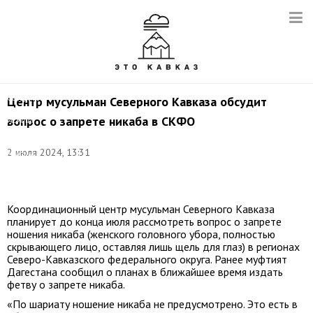
Муфтий,
председатель
Координационного
центра
мусульман
Северного
Центр мусульман Северного Кавказа обсудит
Кавказа
вопрос о запрете никаба в СКФО
Исмаил
Бердиев.
Фото:
2 июля 2024, 13:31
Михаил
Терещенко/
ТАСС
Координационный центр мусульман Северного Кавказа
планирует до конца июля рассмотреть вопрос о запрете
ношения никаба (женского головного убора, полностью
скрывающего лицо, оставляя лишь щель для глаз) в регионах
Северо-Кавказского федерального округа. Ранее муфтият
Дагестана сообщил о планах в ближайшее время издать
фетву о запрете никаба.
«По шариату ношение никаба не предусмотрено. Это есть в