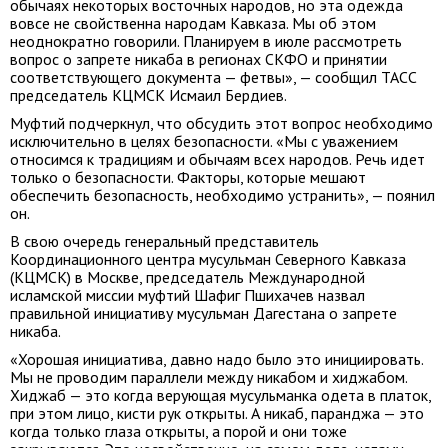
обычаях некоторых восточных народов, но эта одежда
вовсе не свойственна народам Кавказа. Мы об этом
неоднократно говорили. Планируем в июле рассмотреть
вопрос о запрете никаба в регионах СКФО и принятии
соответствующего документа — фетвы», — сообщил ТАСС
председатель КЦМСК Исмаил Бердиев.
Муфтий подчеркнул, что обсудить этот вопрос необходимо
исключительно в целях безопасности. «Мы с уважением
относимся к традициям и обычаям всех народов. Речь идет
только о безопасности. Факторы, которые мешают
обеспечить безопасность, необходимо устранить», — поянил
он.
В свою очередь генеральный представитель
Координационного центра мусульман Северного Кавказа
(КЦМСК) в Москве, председатель Международной
исламской миссии муфтий Шафиг Пшихачев назвал
правильной инициативу мусульман Дагестана о запрете
никаба.
«Хорошая инициатива, давно надо было это инициировать.
Мы не проводим параллели между никабом и хиджабом.
Хиджаб — это когда верующая мусульманка одета в платок,
при этом лицо, кисти рук открыты. А никаб, паранджа — это
когда только глаза открыты, а порой и они тоже