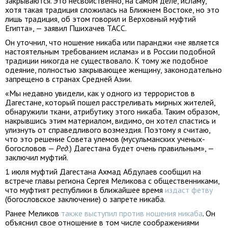
закрываются. Это несвойственно, на самом деле, исламу,
хотя такая традиция сложилась на Ближнем Востоке, но это
лишь традиция, об этом говорил и Верховный муфтий
Египта», — заявил Пшихачев ТАСС.
Он уточнил, что ношение никаба или паранджи «не является
настоятельным требованием ислама» и в России подобной
традиции никогда не существовало. К тому же подобное
одеяние, полностью закрывающее женщину, законодательно
запрещено в странах Средней Азии.
«Мы недавно увидели, как у одного из террористов в
Дагестане, который пошел расстреливать мирных жителей,
обнаружили ткани, атрибутику этого никаба. Таким образом,
накрывшись этим материалом, видимо, он хотел спастись и
улизнуть от справедливого возмездия. Поэтому я считаю,
что это решение Совета улемов (мусульманских ученых-
богословов —
Ред
.) Дагестана будет очень правильным», —
заключил муфтий.
1 июля муфтий Дагестана Ахмад Абдулаев сообщил на
встрече главы региона Сергея Меликова с общественниками,
что муфтият республики в ближайшее время
издаст фетву
(богословское заключение) о запрете никаба.
Ранее Меликов
также выступил против ношения никаба
. Он
объяснил свое отношение в том числе соображениями