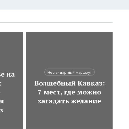
е на
Нестандартный маршрут
х
Волшебный Кавказ:
4
7 мест, где можно
ля
загадать желание
х