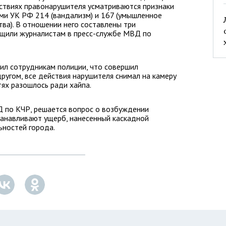
ствиях правонарушителя усматриваются признаки
ми УК РФ 214 (вандализм) и 167 (умышленное
ва). В отношении него составлены три
бщили журналистам в пресс-службе МВД по
нил сотрудникам полиции, что совершил
ругом, все действия нарушителя снимал на камеру
тях разошлось ради хайпа.
Д по КЧР, решается вопрос о возбуждении
станавливают ущерб, нанесенный каскадной
ьностей города.