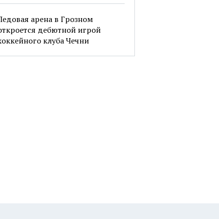
Ледовая арена в Грозном
откроется дебютной игрой
хоккейного клуба Чечни