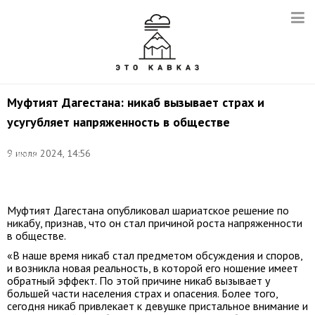
Муфтият Дагестана: никаб вызывает страх и
усугубляет напряженность в обществе
Фото:
9 июля 2024, 14:56
Валерий
Шарифулин/
ТАСС
Муфтият Дагестана опубликовал шариатское решение по
никабу, признав, что он стал причиной роста напряженности
в обществе.
«В наше время никаб стал предметом обсуждения и споров,
и возникла новая реальность, в которой его ношение имеет
обратный эффект. По этой причине никаб вызывает у
большей части населения страх и опасения. Более того,
сегодня никаб привлекает к девушке пристальное внимание и