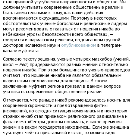
стал причиной усугубления напряженности в обществе. Мы
должны учитывать современные общественные реалии и
быть внимательными к тому, как наши действия
воспринимаются окружающими. Поэтому в некоторых
обстоятельствах ученые-богословы и религиозные лидеры
могут рекомендовать отказаться от ношения никаба во
избежание угрозы безопасности всего общества», —
говорится в шариатском решении, подписанном группой
докторов исламских наук и
опубликованном
в телеграм-
канале муфтията.
Согласно тексту решения, ученые четырех мазхабов (учений,
школ —
Ред
.) придерживаются разных мнений относительно
ношения никаба. При этом большинство ученых-правоведов
считают, что ношение никаба не является обязательным
шариатским предписанием для женщины. В своем
заключении муфтият региона призвал в данном вопросе
учитывать современные общественные реалии.
Отмечается, что раньше никаб рекомендовалось носить для
сохранения скромности и предотвращения фитны
(искушения), но сегодня ситуация изменилась и в некоторых
странах никаб стал признаком религиозного радикализма и
фанатизма. «Сестры должны понимать, в какое время мы
живем и в каком государстве находимся… Если же женщина
чувствует чей-то пристальный взгляд, то можно ведь