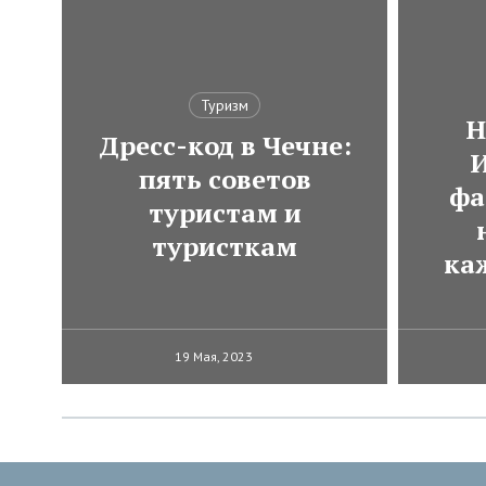
Туризм
Н
Дресс-код в Чечне:
И
пять советов
фа
туристам и
туристкам
ка
19 Мая, 2023