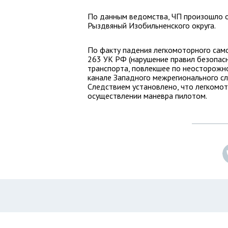
По данным ведомства, ЧП произошло ок
Рыздвяный Изобильненского округа.
По факту падения легкомоторного само
263 УК РФ (нарушение правил безопас
транспорта, повлекшее по неосторожно
канале Западного межрегионального сл
Следствием установлено, что легкомо
осуществлении маневра пилотом.