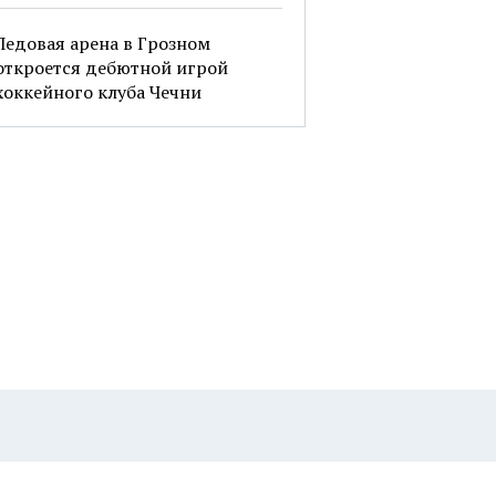
Ледовая арена в Грозном
откроется дебютной игрой
хоккейного клуба Чечни