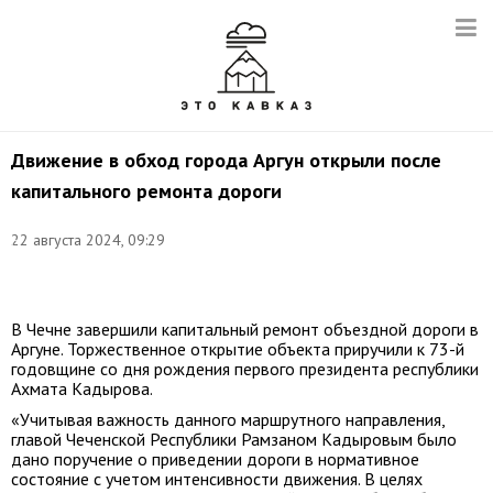
Движение в обход города Аргун открыли после
капитального ремонта дороги
Снимок
22 августа 2024, 09:29
с
видео:
t.me/minavtodorchr
В Чечне завершили капитальный ремонт объездной дороги в
Аргуне. Торжественное открытие объекта приручили к 73-й
годовщине со дня рождения первого президента республики
Ахмата Кадырова.
«Учитывая важность данного маршрутного направления,
главой Чеченской Республики Рамзаном Кадыровым было
дано поручение о приведении дороги в нормативное
состояние с учетом интенсивности движения. В целях