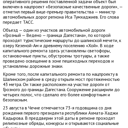
оперативного решения поставленной задачи объект был
включен в нацпроект «Безопасные качественные дороги», —
отметил первый вице-премьер правительства — министр
автомобильных дорог региона Иса Тумхаджиев. Его слова
передает ТАСС.
Объезд — один из участков автомобильной дороги
«Грозный — Ведено — граница Дагестана», по которой
проходят туристические маршруты до шалинской мечети, к
озеру Кезеной-Ам и древнему поселению «Хой». В ходе
капитального ремонта здесь установлены светофоры,
остановочные пункты, обустроены тротуары, а также
проведено освещение в зоне пешеходных переходов и
установлены дорожные знаки.
Кроме того, после капитального ремонта по нацпроекту в
Шалинском районе в среду открыли мост протяженностью
43 метра. Он также расположен на участке дороги от
Грозного до границы Дагестана. Сооружение расширили до
четырех полос, что сделало его более комфортным и
безопасным.
23 августа в Чечне отмечается 73-я годовщина со дня
рождения первого президента республики Ахмата-Хаджи
Кадырова. В преддверии этой даты в регионе проходят
религиозные обряды, конкурсы и открываются социальные