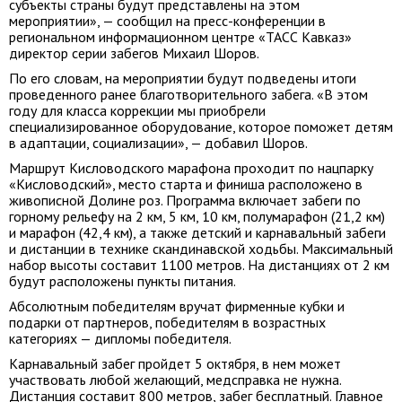
субъекты страны будут представлены на этом
мероприятии», — сообщил на пресс-конференции в
региональном информационном центре «ТАСС Кавказ»
директор серии забегов Михаил Шоров.
По его словам, на мероприятии будут подведены итоги
проведенного ранее благотворительного забега. «В этом
году для класса коррекции мы приобрели
специализированное оборудование, которое поможет детям
в адаптации, социализации», — добавил Шоров.
Маршрут Кисловодского марафона проходит по нацпарку
«Кисловодский», место старта и финиша расположено в
живописной Долине роз. Программа включает забеги по
горному рельефу на 2 км, 5 км, 10 км, полумарафон (21,2 км)
и марафон (42,4 км), а также детский и карнавальный забеги
и дистанции в технике скандинавской ходьбы. Максимальный
набор высоты составит 1100 метров. На дистанциях от 2 км
будут расположены пункты питания.
Абсолютным победителям вручат фирменные кубки и
подарки от партнеров, победителям в возрастных
категориях — дипломы победителя.
Карнавальный забег пройдет 5 октября, в нем может
участвовать любой желающий, медсправка не нужна.
Дистанция составит 800 метров, забег бесплатный. Главное