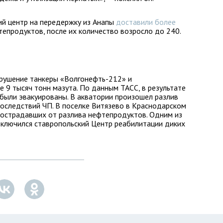
ий центр на передержку из Анапы
доставили более
тепродуктов, после их количество возросло до 240.
крушение танкеры «Волгонефть-212» и
 9 тысяч тонн мазута. По данным ТАСС, в результате
 были эвакуированы. В акватории произошел разлив
оследствий ЧП. В поселке Витязево в Краснодарском
 пострадавших от разлива нефтепродуктов. Одним из
дключился ставропольский Центр реабилитации диких