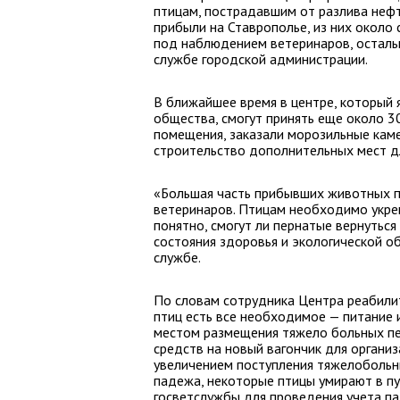
птицам, пострадавшим от разлива неф
прибыли на Ставрополье, из них около
под наблюдением ветеринаров, остальн
службе городской администрации.
В ближайшее время в центре, который 
общества, смогут принять еще около 3
помещения, заказали морозильные кам
строительство дополнительных мест д
«Большая часть прибывших животных п
ветеринаров. Птицам необходимо укреп
понятно, смогут ли пернатые вернуться
состояния здоровья и экологической о
службе.
По словам сотрудника Центра реабилит
птиц есть все необходимое — питание 
местом размещения тяжело больных пе
средств на новый вагончик для организ
увеличением поступления тяжелобольны
падежа, некоторые птицы умирают в пу
госветслужбы для проведения учета па