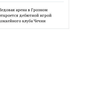
Ледовая арена в Грозном
откроется дебютной игрой
хоккейного клуба Чечни