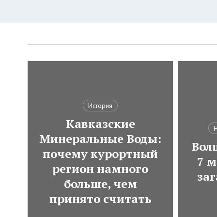
История
Кавказские
Н
Минеральные Воды:
Вол
почему курортный
7 м
регион намного
за
больше, чем
принято считать