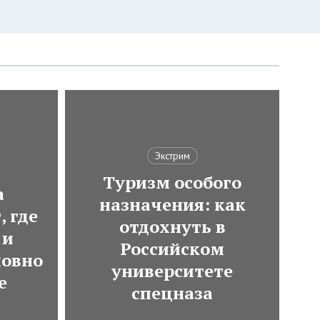
Экстрим
Туризм особого
а
назначения: как
, где
отдохнуть в
 и
Российском
ловно
университете
е
спецназа