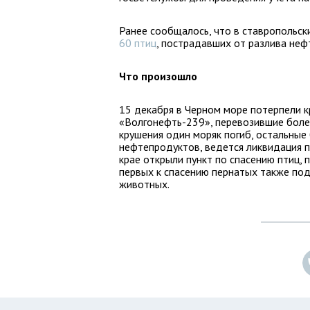
Ранее сообщалось, что в ставропольск
60 птиц
, пострадавших от разлива неф
Что произошло
15 декабря в Черном море потерпели 
«Волгонефть-239», перевозившие более
крушения один моряк погиб, остальные
нефтепродуктов, ведется ликвидация п
крае открыли пункт по спасению птиц,
первых к спасению пернатых также по
животных.