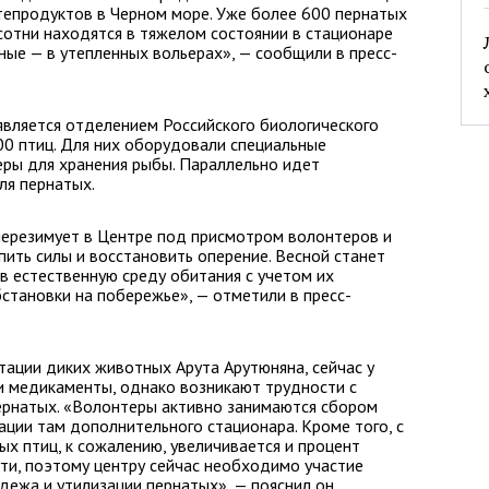
тепродуктов в Черном море. Уже более 600 пернатых
 сотни находятся в тяжелом состоянии в стационаре
ые — в утепленных вольерах», — сообщили в пресс-
является отделением Российского биологического
00 птиц. Для них оборудовали специальные
еры для хранения рыбы. Параллельно идет
ля пернатых.
ерезимует в Центре под присмотром волонтеров и
ить силы и восстановить оперение. Весной станет
 в естественную среду обитания с учетом их
бстановки на побережье», — отметили в пресс-
ации диких животных Арута Арутюняна, сейчас у
и медикаменты, однако возникают трудности с
рнатых. «Волонтеры активно занимаются сбором
ации там дополнительного стационара. Кроме того, с
х птиц, к сожалению, увеличивается и процент
ти, поэтому центру сейчас необходимо участие
дежа и утилизации пернатых», — пояснил он.