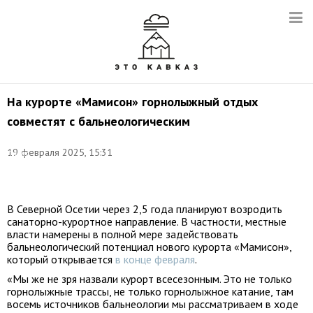
На курорте «Мамисон» горнолыжный отдых
совместят с бальнеологическим
Фото:
19 февраля 2025, 15:31
Данил
Киселев/
ТАСС
В Северной Осетии через 2,5 года планируют возродить
санаторно-курортное направление. В частности, местные
власти намерены в полной мере задействовать
бальнеологический потенциал нового курорта «Мамисон»,
который открывается
в конце февраля
.
«Мы же не зря назвали курорт всесезонным. Это не только
горнолыжные трассы, не только горнолыжное катание, там
восемь источников бальнеологии мы рассматриваем в ходе