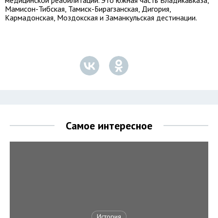
медицинской реабилитации. Это южная часть Владикавказа,
Мамисон-Тибская, Тамиск-Бирагзанская, Дигория,
Кармадонская, Моздокская и Заманкульская дестинации.
Самое интересное
История