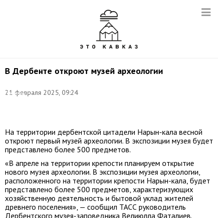
В Дербенте откроют музей археологии
Фото:
21 февраля 2025, 09:24
Гянжеви
Гаджибалаев/
ТАСС
На территории дербентской цитадели Нарын-кала весной
откроют первый музей археологии. В экспозиции музея будет
представлено более 500 предметов.
«В апреле на территории крепости планируем открытие
нового музея археологии. В экспозиции музея археологии,
расположенного на территории крепости Нарын-кала, будет
представлено более 500 предметов, характеризующих
хозяйственную деятельность и бытовой уклад жителей
древнего поселения», — сообщил ТАСС руководитель
Дербентского музея-заповедника Велиюлла Фаталиев.