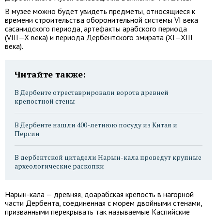
В музее можно будет увидеть предметы, относящиеся к
времени строительства оборонительной системы VI века
сасанидского периода, артефакты арабского периода
(
VIII—X века
) и периода Дербентского эмирата (XI—XIII
века).
Читайте также:
В Дербенте отреставрировали ворота древней
крепостной стены
В Дербенте нашли 400-летнюю посуду из Китая и
Персии
В дербентской цитадели Нарын-кала проведут крупные
археологические раскопки
Нарын-кала — древняя, доарабская крепость в нагорной
части Дербента, соединенная с морем двойными стенами,
призванными перекрывать так называемые Каспийские