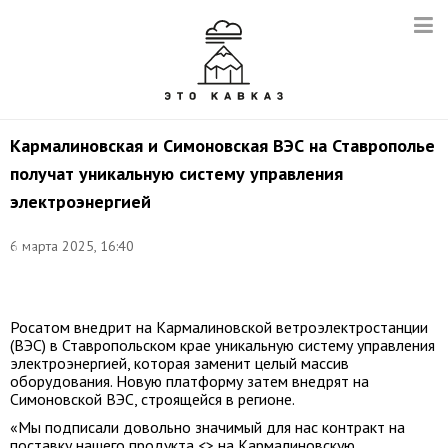
Кармалиновская и Симоновская ВЭС на Ставрополье
получат уникальную систему управления
электроэнергией
Фото:
6 марта 2025, 16:40
Эрик
Романенко/
ТАСС
Росатом внедрит на Кармалиновской ветроэлектростанции
(ВЭС) в Ставропольском крае уникальную систему управления
электроэнергией, которая заменит целый массив
оборудования. Новую платформу затем внедрят на
Симоновской ВЭС, строящейся в регионе.
«Мы подписали довольно значимый для нас контракт на
поставку нашего продукта <> на Кармалиновскую