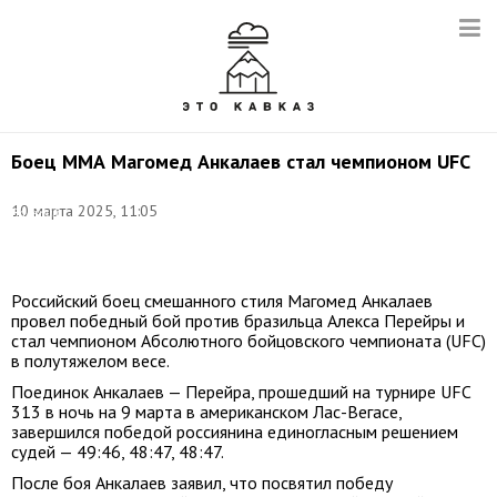
Боец ММА Магомед Анкалаев стал чемпионом UFC
Фото:
10 марта 2025, 11:05
Валерий
Шарифулин/
ТАСС
Российский боец смешанного стиля Магомед Анкалаев
провел победный бой против бразильца Алекса Перейры и
стал чемпионом Абсолютного бойцовского чемпионата (UFC)
в полутяжелом весе.
Поединок Анкалаев — Перейра, прошедший на турнире UFC
313 в ночь на 9 марта в американском Лас-Вегасе,
завершился победой россиянина единогласным решением
судей — 49:46, 48:47, 48:47.
После боя Анкалаев заявил, что посвятил победу