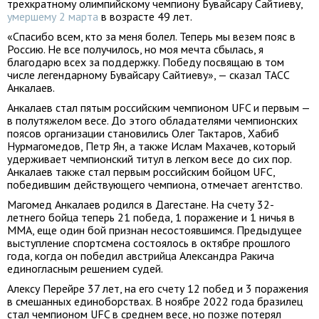
трехкратному олимпийскому чемпиону Бувайсару Сайтиеву,
умершему 2 марта
в возрасте 49 лет.
«Спасибо всем, кто за меня болел. Теперь мы везем пояс в
Россию. Не все получилось, но моя мечта сбылась, я
благодарю всех за поддержку. Победу посвящаю в том
числе легендарному Бувайсару Сайтиеву», — сказал ТАСС
Анкалаев.
Анкалаев стал пятым российским чемпионом UFC и первым —
в полутяжелом весе. До этого обладателями чемпионских
поясов организации становились Олег Тактаров, Хабиб
Нурмагомедов, Петр Ян, а также Ислам Махачев, который
удерживает чемпионский титул в легком весе до сих пор.
Анкалаев также стал первым российским бойцом UFC,
победившим действующего чемпиона, отмечает агентство.
Магомед Анкалаев родился в Дагестане. На счету 32-
летнего бойца теперь 21 победа, 1 поражение и 1 ничья в
ММА, еще один бой признан несостоявшимся. Предыдущее
выступление спортсмена состоялось в октябре прошлого
года, когда он победил австрийца Александра Ракича
единогласным решением судей.
Алексу Перейре 37 лет, на его счету 12 побед и 3 поражения
в смешанных единоборствах. В ноябре 2022 года бразилец
стал чемпионом UFC в среднем весе, но позже потерял