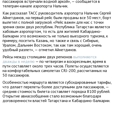
пассажиров встречали водной аркой», — сообщается в
телеграм-канале аэропорта Нальчик.
Как рассказал ТАСС руководитель аэропорта Нальчик Сергей
Айнетдинов, на первый рейс были проданы все 50 мест, борт
вылетел с полной загрузкой. «Рейс важен для нас с точки
зрения связи двух республик. Республика Татарстан является
хабовым аэропортом, то есть для жителей Кабардино-
Балкарии это возможность не только выездного туризма, к
примеру, посетить Казань, но также и связь с Сибирью,
Уралом, Дальним Востоком, так как там хороший, очень
удобный разлет», — отметил Айнетдинов.
Рейсы между столицами двух регионов
выполняются
дважды в неделю
— по четвергам и воскресеньям, время в
пути составляет около трех часов. Полеты осуществляются
на комфортабельных самолетах CRJ-200, рассчитанных на
50 пассажиров.
Особенностью маршрута являются субсидированные тарифы,
что делает перелеты более доступными для пассажиров, —
средняя стоимость билета составляет порядка 8100 рублей.
Открытие авиасообщения стало возможным благодаря
договоренности властей Татарстана и Кабардино-Балкарии.