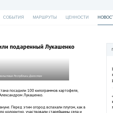
СОБЫТИЯ
МАРШРУТЫ
ЦЕННОСТИ
НОВОС
дили подаренный Лукашенко
вольствия Республики Дагестан
стана посадили 100 килограммов картофеля,
Александром Лукашенко.
ануне. Перед этим огород вспахали плугом, как в
ло колоритно, участвовали старейшины села и