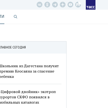
ТИ
ГЛАВНОЕ СЕГОДНЯ
Школьник из Дагестана получит
премию Кеосаяна за спасение
ребенка
«Цифровой двойник» экотроп
курортов СКФО появился в
мобильных каталогах