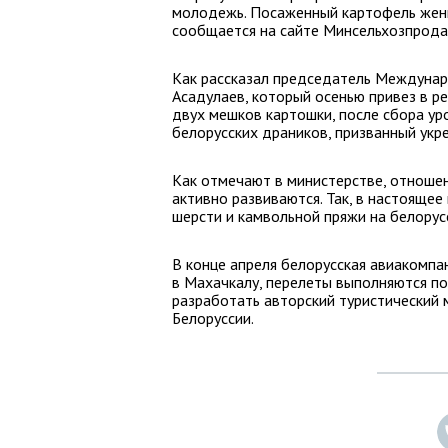
молодежь. Посаженный картофель женщ
сообщается на сайте Минсельхозпрода
Как рассказал председатель Междунар
Асадулаев, который осенью привез в р
двух мешков картошки, после сбора ур
белорусских драников, призванный ук
Как отмечают в министерстве, отноше
активно развиваются. Так, в настоящее
шерсти и камвольной пряжи на белорус
В конце апреля белорусская авиакомп
в Махачкалу, перелеты выполняются по
разработать авторский туристический 
Белоруссии.