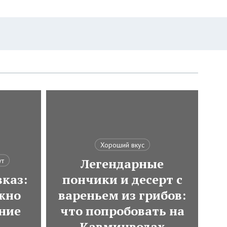
Хороший вкус
Легендарные
ут
каз:
пончики и десерт с
ожно
вареньем из грибов:
ние
что попробовать на
Кавминводах