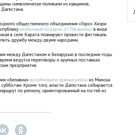
ины символически поливали из кувшинов,
 Дагестана.
одного общественного объединения «Горо» Хизри
еспублику
необычный подарок от Лукашенко
в виде
ожая в селе Карата планируют провести фестиваль
репить дружбу между двумя народами.
ния между Дагестаном и Беларусью в последние годы
 время ведутся переговоры о крупных поставках
ские предприятия.
ания «Белавиа»
возобновила прямые рейсы
из Минска
 субботам. Кроме того, власти Дагестана собираются
маршрут по региону, ориентированный на гостей из