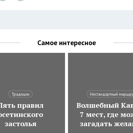
Самое интересное
Традиции
Нестандартный маршр
Пять правил
Волшебный Кав
осетинского
7 мест, где м
застолья
загадать жела