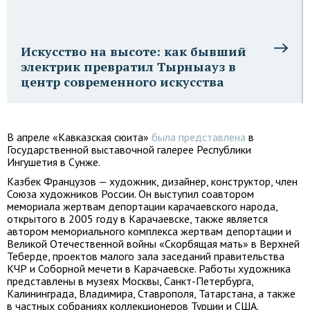
Искусство на высоте: как бывший
электрик превратил Тырныауз в
центр современного искусства
В апреле «Кавказская сюита»
была представлена
в
Государственной выставочной галерее Республики
Ингушетия в Сунже.
Казбек Французов — художник, дизайнер, конструктор, член
Союза художников России. Он выступил соавтором
мемориала жертвам депортации карачаевского народа,
открытого в 2005 году в Карачаевске, также является
автором мемориального комплекса жертвам депортации и
Великой Отечественной войны «Скорбящая мать» в Верхней
Теберде, проектов малого зала заседаний правительства
КЧР и Соборной мечети в Карачаевске. Работы художника
представлены в музеях Москвы, Санкт-Петербурга,
Калининграда, Владимира, Ставрополя, Татарстана, а также
в частных собраниях коллекционеров Турции и США.