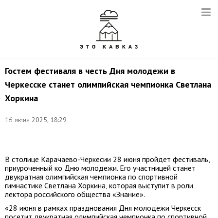
Гостем фестиваля в честь Дня молодежи в
Черкесске станет олимпийская чемпионка Светлана
Хоркина
Фото:
16 июня 2025, 18:29
Александр
Демьянчук/
ТАСС
В столице Карачаево-Черкесии 28 июня пройдет фестиваль,
приуроченный ко Дню молодежи. Его участницей станет
двукратная олимпийская чемпионка по спортивной
гимнастике Светлана Хоркина, которая выступит в роли
лектора российского общества «Знание».
«28 июня в рамках празднования Дня молодежи Черкесск
посетит двукратная олимпийская чемпионка по спортивной