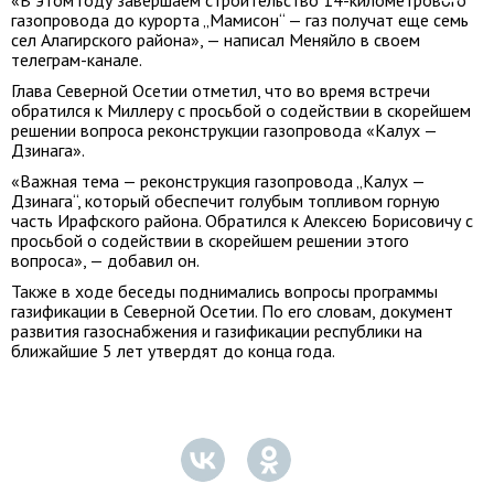
«В этом году завершаем строительство 14-километрового
газопровода до курорта „Мамисон“ — газ получат еще семь
сел Алагирского района», — написал Меняйло в своем
телеграм-канале.
Глава Северной Осетии отметил, что во время встречи
обратился к Миллеру с просьбой о содействии в скорейшем
решении вопроса реконструкции газопровода «Калух —
Дзинага».
«Важная тема — реконструкция газопровода „Калух —
Дзинага“, который обеспечит голубым топливом горную
часть Ирафского района. Обратился к Алексею Борисовичу с
просьбой о содействии в скорейшем решении этого
вопроса», — добавил он.
Также в ходе беседы поднимались вопросы программы
газификации в Северной Осетии. По его словам, документ
развития газоснабжения и газификации республики на
ближайшие 5 лет утвердят до конца года.