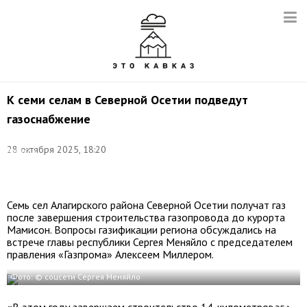
К семи селам в Северной Осетии подведут
газоснабжение
Фото:
©
28 октября 2025, 18:20
Алексей
Коновалов/
ТАСС
Семь сел Алагирского района Северной Осетии получат газ
после завершения строительства газопровода до курорта
Мамисон. Вопросы газификации региона обсуждались на
встрече главы республики Сергея Меняйло с председателем
правления «Газпрома» Алексеем Миллером.
Фото: © соцсети Сергея Меняйло