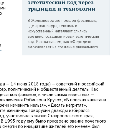
эстетический код через
ду
ами
традиции и технологии
их
В Железноводске прошел фестиваль,
где архитектура, текстиль и
искусственный интеллект слились
воедино, создавая новый эстетический
код. Рассказываем, как «Феродиз»
о
вдохновляет на создание уникального
—
да — 14 июня 2018 года) — советский и российский
сер, политический и общественный деятель. Как
десятков фильмов, в числе самых известных —
риключения Робинзона Крузо», «В поисках капитана
речи изменить нельзя», «Десять негритят»,
ите женщину». Говорухин дважды избирался
, участвовал в жизни Ставропольского края,
. В 1995 году ему было присвоено звание почетного
о смерти по инициативе жителей его именем был