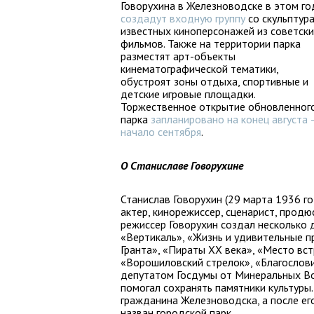
Говорухина в Железноводске в этом го
создадут входную группу
со скульптур
известных киноперсонажей из советск
фильмов. Также на территории парка
разместят арт-объекты
кинематографической тематики,
обустроят зоны отдыха, спортивные и
детские игровые площадки.
Торжественное открытие обновленног
парка
запланировано на конец августа 
начало сентября
.
О Станиславе Говорухине
Станислав Говорухин (29 марта 1936 го
актер, кинорежиссер, сценарист, продю
режиссер Говорухин создал несколько 
«Вертикаль», «Жизнь и удивительные п
Гранта», «Пираты XX века», «Место вст
«Ворошиловский стрелок», «Благослов
депутатом Госдумы от Минеральных Вод
помогал сохранять памятники культуры
гражданина Железноводска, а после ег
назван городской парк.