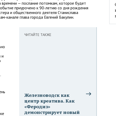
а времени — послание потомкам, которое будет
событие приурочено к 90-летию со дня рождения
ктера и общественного деятеля Станислава
ам-канале глава города Евгений Бакулин.
ЧИТАЙТЕ ТАКЖЕ
ьно
 и
о
.
ень
Железноводск как
центр креатива. Как
«Феродиз»
демонстрирует новый
рке