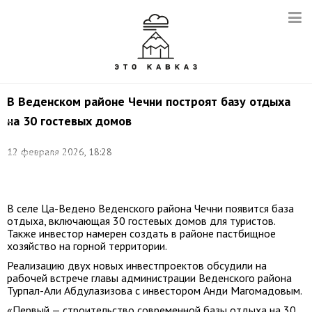
В Веденском районе Чечни построят базу отдыха
Фото:
на 30 гостевых домов
©
Flandria12/
Собственная
12 февраля 2026, 18:28
работа/ru.wikipedia/CC
BY
4.0
В селе Ца-Ведено Веденского района Чечни появится база
отдыха, включающая 30 гостевых домов для туристов.
Также инвестор намерен создать в районе пастбищное
хозяйство на горной территории.
Реализацию двух новых инвестпроектов обсудили на
рабочей встрече главы администрации Веденского района
Турпал-Али Абдулазизова с инвестором Анди Магомадовым.
«Первый — строительство современной базы отдыха на 30