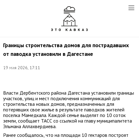
Границы строительства домов для пострадавших
от паводка установили в Дагестане
©
19 мая 2026, 17:11
Сергей
Савостьянов/
ТАСС
Власти Дербентского района Дагестана установили границы
участков, улиц и мест подключения коммуникаций для
строительства новых домов, предназначенных для
потерявших свое жилье в результате паводков жителей
поселка Мамедкала. Каждой семье выделят по 10 соток
земли, сообщает ТАСС со ссылкой на главу муниципалитета
Эльмана Аллахвердиева.
Ранее сообщалось, что на площади 10 гектаров построят