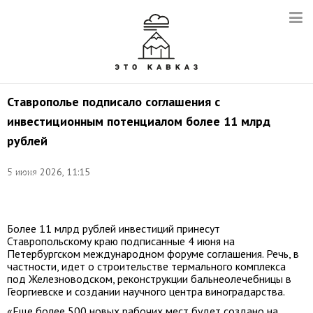
Ставрополье подписало соглашения с
инвестиционным потенциалом более 11 млрд
рублей
©
5 июня 2026, 11:15
соцсети
Владимира
Владимирова
Более 11 млрд рублей инвестиций принесут
Ставропольскому краю подписанные 4 июня на
Петербургском международном форуме соглашения. Речь, в
частности, идет о строительстве термального комплекса
под Железноводском, реконструкции бальнеолечебницы в
Георгиевске и создании научного центра виноградарства.
«Еще более 500 новых рабочих мест будет создано на