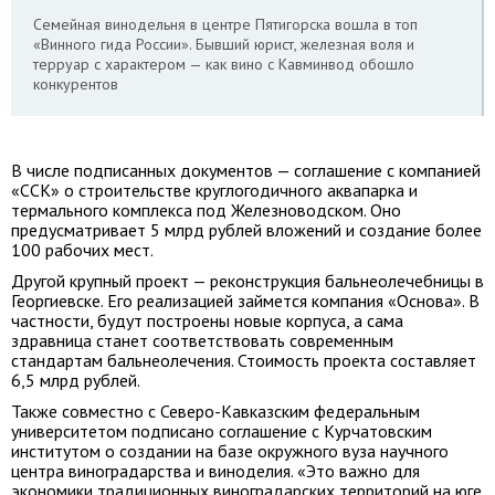
Семейная винодельня в центре Пятигорска вошла в топ
«Винного гида России». Бывший юрист, железная воля и
терруар с характером — как вино с Кавминвод обошло
конкурентов
В числе подписанных документов — соглашение с компанией
«ССК» о строительстве круглогодичного аквапарка и
термального комплекса под Железноводском. Оно
предусматривает 5 млрд рублей вложений и создание более
100 рабочих мест.
Другой крупный проект — реконструкция бальнеолечебницы в
Георгиевске. Его реализацией займется компания «Основа». В
частности, будут построены новые корпуса, а сама
здравница станет соответствовать современным
стандартам бальнеолечения. Стоимость проекта составляет
6,5 млрд рублей.
Также совместно с Северо-Кавказским федеральным
университетом подписано соглашение с Курчатовским
институтом о создании на базе окружного вуза научного
центра виноградарства и виноделия. «Это важно для
экономики традиционных виноградарских территорий на юге