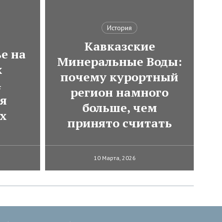
История
Кавказские
е на
Минеральные Воды:
х
почему курортный
4
регион намного
ля
больше, чем
х
принято считать
10 Марта, 2026