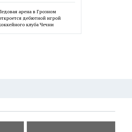
Ледовая арена в Грозном
откроется дебютной игрой
хоккейного клуба Чечни