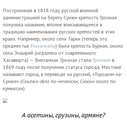
Построенная в 1818 году русской военной
администрацией на берегу Сунжи крепость Грозная
получила название, вполне вписывающееся в
традицию наименования русских крепостей в этих
краях. Например, около села Тарки (теперь это
предместья
Махачкалы
) была крепость Бурная, около
села Эндирей (недалеко от современного
Хасавюрта) — Внезапная. Грозная стала
Грозным
в
1869 году после получения статуса города. Местные
называют город, в переводе на русский, «Городом-на-
Сунже» (
Соьлжа-гӀала
по-чеченски,
Сююнч-къала
по-
кумыкски).
А осетины, грузины, армяне?