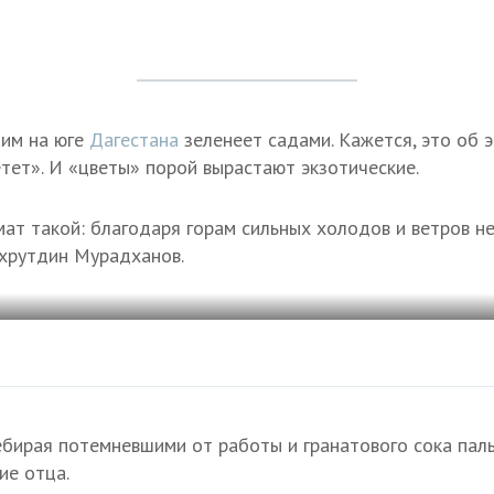
им на юге
Дагестана
зеленеет садами. Кажется, это об 
етет». И «цветы» порой вырастают экзотические.
ат такой: благодаря горам сильных холодов и ветров не 
хрутдин Мурадханов.
ебирая потемневшими от работы и гранатового сока пал
ие отца.