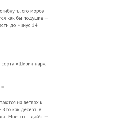
огибнуть, его мороз
тся как бы подушка —
ести до минус 14
 сорта «Ширин-нар».
ан.
таются на ветвях к
Это как десерт. Я
еда! Мне этот дай!» —