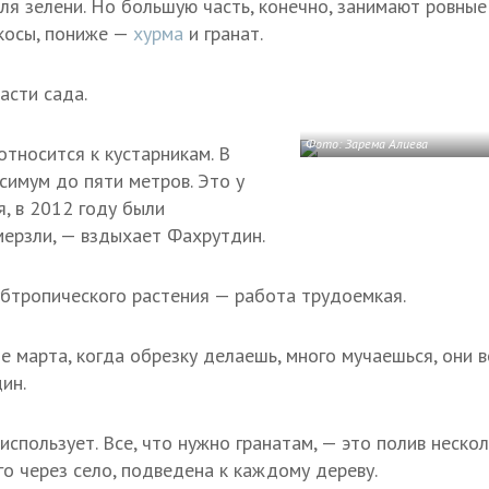
ля зелени. Но большую часть, конечно, занимают ровные
косы, пониже —
хурма
и гранат.
асти сада.
Фото: Зарема Алиева
относится к кустарникам. В
симум до пяти метров. Это у
, в 2012 году были
мерзли, — вздыхает Фахрутдин.
бтропического растения — работа трудоемкая.
е марта, когда обрезку делаешь, много мучаешься, они 
ин.
спользует. Все, что нужно гранатам, — это полив нескол
го через село, подведена к каждому дереву.