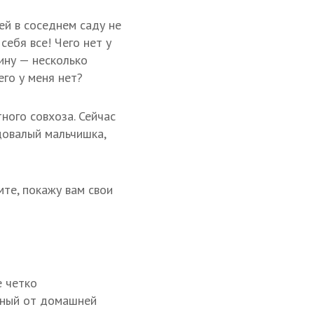
ей в соседнем саду не
 себя все! Чего нет у
лину — несколько
чего у меня нет?
ного совхоза. Сейчас
довалый мальчишка,
те, покажу вам свои
е четко
нный от домашней