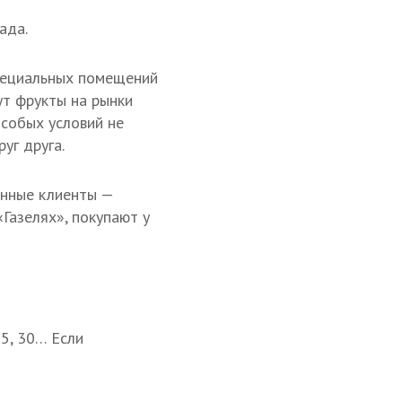
ада.
специальных помещений
ут фрукты на рынки
особых условий не
уг друга.
янные клиенты —
Газелях», покупают у
35, 30… Если