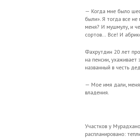
— Когда мне было шест
были». Я тогда все не 
меня? И мушмулу, и че
сортов… Все! И абрикос
Фахрутдин 20 лет про
на пенсии, ухаживает
названный в честь деда
— Мое имя дали, меня
владения.
Участков у Мурадхано
распланировано: тепл