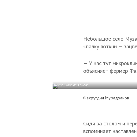
Небольшое село Муза
«палку воткни — зацв
— У нас тут микроклим
объясняет фермер Фа
Фото: Зарема Алиева
Фахрутдин Мурадханов
Сидя за столом и пер
вспоминает наставлен