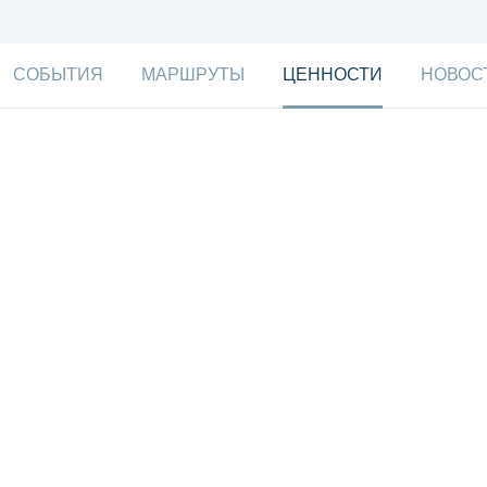
СОБЫТИЯ
МАРШРУТЫ
ЦЕННОСТИ
НОВОС
Цвет настроения — гранатовы
лнце, неспешность, заботливый уход — в садах Южного Д
экзотические для России плоды, чтобы уехать отсюда на 
радовать покупателей сочными бордовыми зернами
Производство