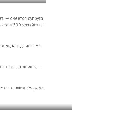
т, — смеется супруга
нкте в 500 хозяйств —
 одежда с длинными
 пока не вытащишь, —
е с полными ведрами.