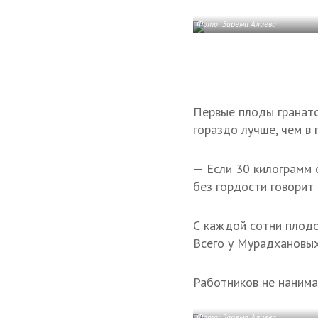
Фото: Зарема Алиева
Первые плоды гранато
гораздо лучше, чем в
— Если 30 килограмм 
без гордости говорит
С каждой сотни плодо
Всего у Мурадхановых
Работников не нанима
Фото: Зарема Алиева