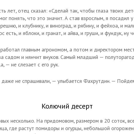
ь лет, отец сказал: «Сделай так, чтобы глаза твоих дет
мог понять, что это значит. А став взрослым, я посадил у
решню, и клубнику, и виноград, и рябину, и фейхоа, и ма
 есть, и яблоки, и гранат, и айва, и груши, и фундук, ну 
работал главным агрономом, а потом и директором мест
 за садом и нянчит внуков. Самый младший — полутораго
, — не слезает с его рук.
 даже не спрашивали, — улыбается Фахрутдин. — Пойдем
Колючий десерт
вых несколько. На придомовом, размером в 20 соток, вс
ица, где растут помидоры и огурцы, небольшой огороже