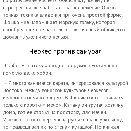
на разрушение. Расчеты объясняют, почему нет
перекрестья: все работает на опережение. Очень
тонкая техника владения при очень простой форме.
Шашка мне напоминает морскую гальку, которая
приобрела в море настолько законченный облик, что
добавить уже ничего нельзя.
Черкес против самурая
В работе знатоку холодного оружия неожиданно
помогло даже хобби.
— Я много занимался каратэ, интересовался культурой
Востока. Между воинской культурой черкесов
и японцев немало общего. В Японии гость оставался
только с коротким мечом. Катану он вручал хозяину
дома, тот ее ставил на подставку для мечей.
У черкесов гость передавал ружье и шашку хозяину,
тот развешивал их по стенам кунацкой. Но кинжал