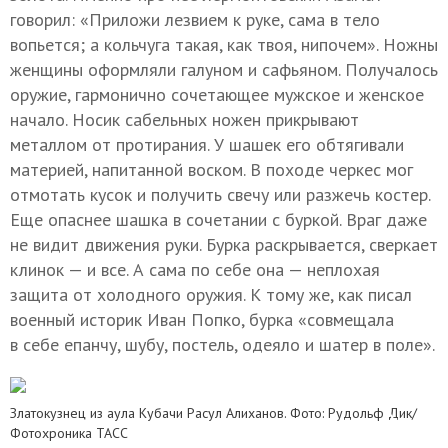
говорил: «Приложи лезвием к руке, сама в тело
вопьется; а кольчуга такая, как твоя, нипочем». Ножны
женщины оформляли галуном и сафьяном. Получалось
оружие, гармонично сочетающее мужское и женское
начало. Носик сабельных ножен прикрывают
металлом от протирания. У шашек его обтягивали
материей, напитанной воском. В походе черкес мог
отмотать кусок и получить свечу или разжечь костер.
Еще опаснее шашка в сочетании с буркой. Враг даже
не видит движения руки. Бурка раскрывается, сверкает
клинок — и все. А сама по себе она — неплохая
защита от холодного оружия. К тому же, как писал
военный историк Иван Попко, бурка «совмещала
в себе епанчу, шубу, постель, одеяло и шатер в поле».
Златокузнец из аула Кубачи Расул Алиханов. Фото: Рудольф Дик/
Фотохроника ТАСС