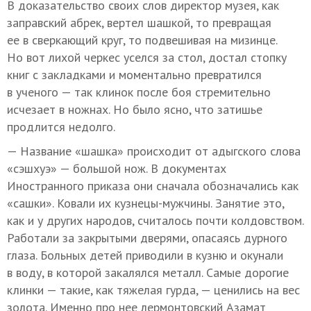
В доказательство своих слов директор музея, как
заправский абрек, вертел шашкой, то превращая
ее в сверкающий круг, то подвешивая на мизинце.
Но вот лихой черкес уселся за стол, достал стопку
книг с закладками и моментально превратился
в ученого — так клинок после боя стремительно
исчезает в ножнах. Но было ясно, что затишье
продлится недолго.
— Название «шашка» происходит от адыгского слова
«сэшхуэ» — большой нож. В документах
Иностранного приказа они сначала обозначались как
«сашки». Ковали их кузнецы-мужчины. Занятие это,
как и у других народов, считалось почти колдовством.
Работали за закрытыми дверями, опасаясь дурного
глаза. Больных детей приводили в кузню и окунали
в воду, в которой закалялся металл. Самые дорогие
клинки — такие, как тяжелая гурда, — ценились на вес
золота. Именно про нее лермонтовский Азамат