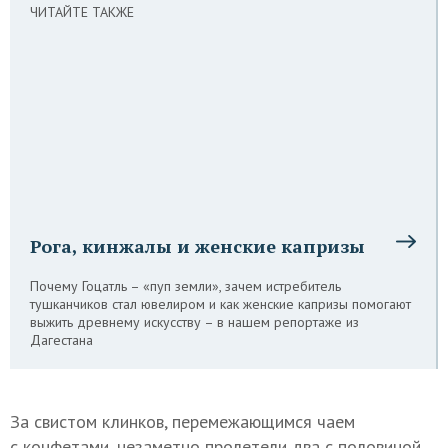
ЧИТАЙТЕ ТАКЖЕ
Рога, кинжалы и женские капризы
Почему Гоцатль – «пуп земли», зачем истребитель
тушканчиков стал ювелиром и как женские капризы помогают
выжить древнему искусству – в нашем репортаже из
Дагестана
За свистом клинков, перемежающимся чаем
с конфетами, незаметно пролетели два с половиной