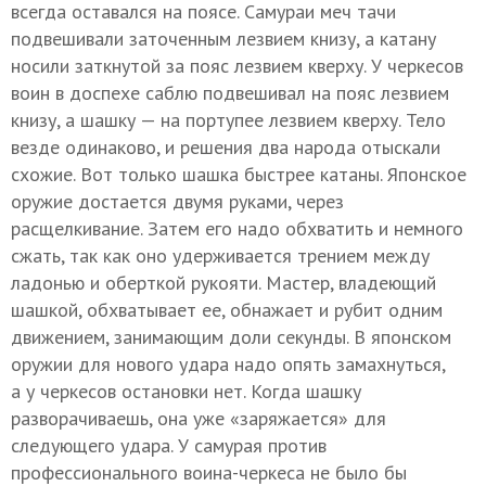
всегда оставался на поясе. Самураи меч тачи
подвешивали заточенным лезвием книзу, а катану
носили заткнутой за пояс лезвием кверху. У черкесов
воин в доспехе саблю подвешивал на пояс лезвием
книзу, а шашку — на портупее лезвием кверху. Тело
везде одинаково, и решения два народа отыскали
схожие. Вот только шашка быстрее катаны. Японское
оружие достается двумя руками, через
расщелкивание. Затем его надо обхватить и немного
сжать, так как оно удерживается трением между
ладонью и оберткой рукояти. Мастер, владеющий
шашкой, обхватывает ее, обнажает и рубит одним
движением, занимающим доли секунды. В японском
оружии для нового удара надо опять замахнуться,
а у черкесов остановки нет. Когда шашку
разворачиваешь, она уже «заряжается» для
следующего удара. У самурая против
профессионального воина-черкеса не было бы