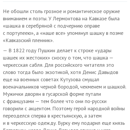
Не обошли столь грозное и романтическое оружие
вниманием и поэты. У Лермонтова на Кавказе была
«шашка в серебряной с подчернию оправе
с портупеею», а «наше все» упомянул шашку в поэме
«Кавказский пленник».
— В 1822 году Пушкин делает к строке «удары
шашек их жестоких» сноску о том, что шашка —
черкесская сабля. Для российского читателя это
слово тогда было экзотикой, хотя Денис Давыдов
еще на военных советах Кутузова смущал
военачальников черной бородой, чекменем и шашкой.
Мужички дворян в гусарской форме путали
с французами — тем более что они по-русски
говорили с акцентом. Поэтому герой народной войны
переоделся сперва в крестьянскую, а затем
и в черкесскую одежду. Бурку ему подарил еще князь