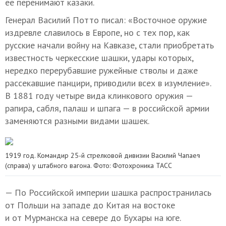
ее перенимают казаки.
Генерал Василий Потто писал: «Восточное оружие
издревле славилось в Европе, но с тех пор, как
русские начали войну на Кавказе, стали приобретать
известность черкесские шашки, удары которых,
нередко перерубавшие ружейные стволы и даже
рассекавшие панцири, приводили всех в изумление».
В 1881 году четыре вида клинкового оружия —
рапира, сабля, палаш и шпага — в российской армии
заменяются разными видами шашек.
1919 год. Командир 25-й стрелковой дивизии Василий Чапаев
(справа) у штабного вагона. Фото: Фотохроника ТАСС
— По Российской империи шашка распространилась
от Польши на западе до Китая на востоке
и от Мурманска на севере до Бухары на юге.