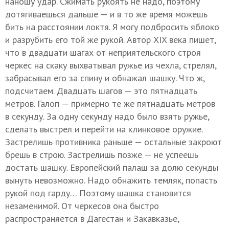
наношу удар. Сжимать рукоять не надо, поэтому
дотягиваешься дальше — и в то же время можешь
бить на расстоянии локтя. Я могу подбросить яблоко
и разрубить его той же рукой. Автор XIX века пишет,
что в двадцати шагах от неприятельского строя
черкес на скаку выхватывал ружье из чехла, стрелял,
забрасывал его за спину и обнажал шашку. Что ж,
подсчитаем. Двадцать шагов — это пятнадцать
метров. Галоп — примерно те же пятнадцать метров
в секунду. За одну секунду надо было взять ружье,
сделать выстрел и перейти на клинковое оружие.
Застрелишь противника раньше — остальные закроют
брешь в строю. Застрелишь позже — не успеешь
достать шашку. Европейский палаш за долю секунды
вынуть невозможно. Надо обнажить темляк, попасть
рукой под гарду… Поэтому шашка становится
незаменимой. От черкесов она быстро
распространяется в Дагестан и Закавказье,