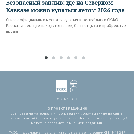
Безопасный заплыв: где на Северном
Кавказе можно купаться летом 2026 года
Список официальных мест для купания в республиках СКФО.
Рассказываем, где находятся пляжи, базы отдыха и прибрежные
пруды
© 2026 ТАСС
О ПРОЕКТЕ
РЕДАКЦИЯ
Все права на материалы и произведения, размещенные на сайте,
принадлежат ТАСС, если не указано иное. Мнение авторов публикаций
может не совпадать с мнением редакции.
ТАСС, информационное агентство (св-во о регистрации СМИ № 3 247