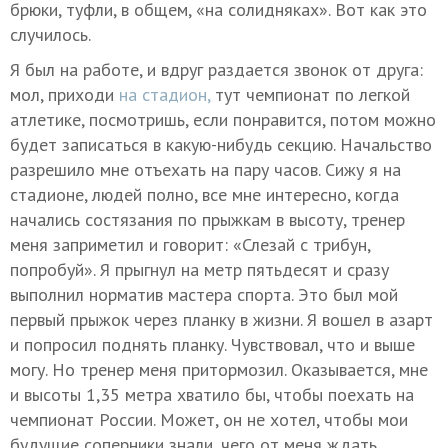
брюки, туфли, в общем, «на солидняках». Вот как это
случилось.
Я был на работе, и вдруг раздается звонок от друга:
мол, приходи
на стадион,
тут чемпионат по легкой
атлетике, посмотришь, если понравится, потом можно
будет записаться в какую-нибудь секцию. Начальство
разрешило мне отъехать на пару часов. Сижу я на
стадионе, людей полно, все мне интересно, когда
начались состязания по прыжкам в высоту, тренер
меня заприметил и говорит: «Слезай с трибун,
попробуй». Я прыгнул на метр пятьдесят и сразу
выполнил норматив мастера спорта. Это был мой
первый прыжок через планку в жизни. Я вошел в азарт
и попросил поднять планку. Чувствовал, что и выше
могу. Но тренер меня притормозил. Оказывается, мне
и высоты 1,35 метра хватило бы, чтобы поехать на
чемпионат России. Может, он не хотел, чтобы мои
будущие соперники знали, чего от меня ждать.