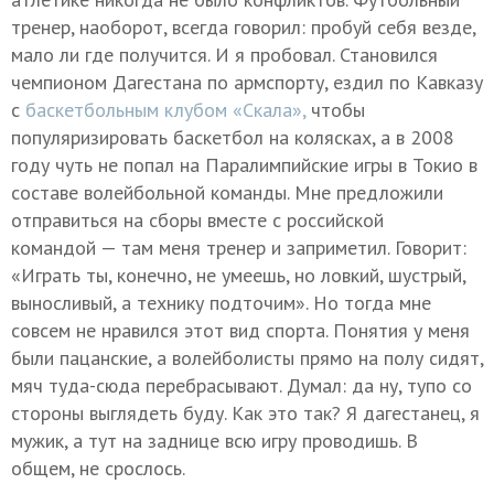
тренер, наоборот, всегда говорил: пробуй себя везде,
мало ли где получится. И я пробовал. Становился
чемпионом Дагестана по армспорту, ездил по Кавказу
с
баскетбольным клубом «Скала»,
чтобы
популяризировать баскетбол на колясках, а в 2008
году чуть не попал на Паралимпийские игры в Токио в
составе волейбольной команды. Мне предложили
отправиться на сборы вместе с российской
командой — там меня тренер и заприметил. Говорит:
«Играть ты, конечно, не умеешь, но ловкий, шустрый,
выносливый, а технику подточим». Но тогда мне
совсем не нравился этот вид спорта. Понятия у меня
были пацанские, а волейболисты прямо на полу сидят,
мяч туда-сюда перебрасывают. Думал: да ну, тупо со
стороны выглядеть буду. Как это так? Я дагестанец, я
мужик, а тут на заднице всю игру проводишь. В
общем, не срослось.