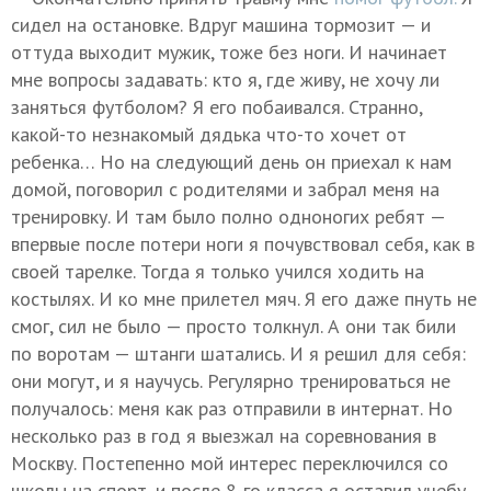
сидел на остановке. Вдруг машина тормозит — и
оттуда выходит мужик, тоже без ноги. И начинает
мне вопросы задавать: кто я, где живу, не хочу ли
заняться футболом? Я его побаивался. Странно,
какой-то незнакомый дядька что-то хочет от
ребенка… Но на следующий день он приехал к нам
домой, поговорил с родителями и забрал меня на
тренировку. И там было полно одноногих ребят —
впервые после потери ноги я почувствовал себя, как в
своей тарелке. Тогда я только учился ходить на
костылях. И ко мне прилетел мяч. Я его даже пнуть не
смог, сил не было — просто толкнул. А они так били
по воротам — штанги шатались. И я решил для себя:
они могут, и я научусь. Регулярно тренироваться не
получалось: меня как раз отправили в интернат. Но
несколько раз в год я выезжал на соревнования в
Москву. Постепенно мой интерес переключился со
школы на спорт, и после 8-го класса я оставил учебу.