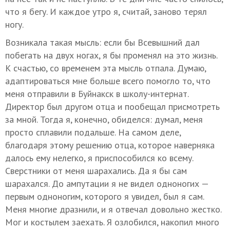
что я бегу. И каждое утро я, считай, заново терял
ногу.
Возникала такая мысль: если бы Всевышний дал
побегать на двух ногах, я бы променял на это жизнь.
К счастью, со временем эта мысль отпала. Думаю,
адаптироваться мне больше всего помогло то, что
меня отправили в Буйнакск в школу-интернат.
Директор был другом отца и пообещал присмотреть
за мной. Тогда я, конечно, обиделся: думал, меня
просто сплавили подальше. На самом деле,
благодаря этому решению отца, которое наверняка
далось ему нелегко, я приспособился ко всему.
Сверстники от меня шарахались. Да я бы сам
шарахался. До ампутации я не видел одноногих —
первым одноногим, которого я увидел, был я сам.
Меня многие дразнили, и я отвечал довольно жестко.
Мог и костылем заехать. Я озлобился, накопил много