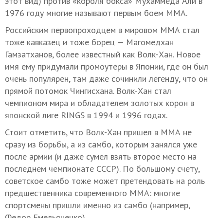
этот вид) против «короля бокса» Мухаммеда Али в
1976 году многие называют первым боем ММА.
Российским первопроходцем в мировом ММА стал
тоже кавказец и тоже борец — Магомедхан
Гамзатханов, более известный как Волк-Хан. Новое
имя ему придумали промоутеры в Японии, где он был
очень популярен, там даже сочинили легенду, что он
прямой потомок Чингисхана. Волк-Хан стал
чемпионом мира и обладателем золотых корон в
японской лиге RINGS в 1994 и 1996 годах.
Стоит отметить, что Волк-Хан пришел в ММА не
сразу из борьбы, а из самбо, которым занялся уже
после армии (и даже сумел взять второе место на
последнем чемпионате СССР). По большому счету,
советское самбо тоже может претендовать на роль
предшественника современного ММА: многие
спортсмены пришли именно из самбо (например,
Федор Емельяненко).