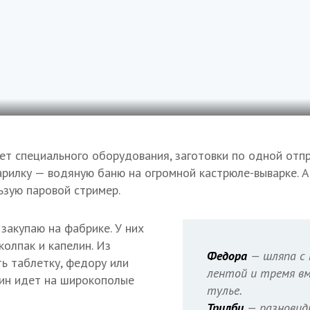
нет специального оборудования, заготовки по одной отп
рилку — водяную баню на огромной кастрюле-выварке. А
ьзую паровой стример.
закупаю на фабрике. У них
колпак и капелин. Из
Федора
— шляпа с 
ь таблетку, федору или
лентой и тремя в
лин идет на широкополые
тулье.
Трилби
— разновид