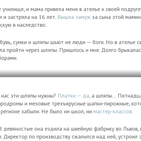
 училище, и мама привела меня в ателье к своей подруге
м и застряла на 16 лет.
Вышла замуж
за сына этой мамин
скую в наследство.
бувь, сумки и шляпы шьют не люди — боги. Но в ателье 
а пройти через шляпы. Пришлось и мне. Долго брыкалась
борами.
у нас эти шляпы нужны?
Платки — да,
а шляпы… Пятнадцат
эродромы и меховые трехъярусные шапки-пирожные, кот
 регионе забыли. Не было ни школ, ни
мастер-классов.
 В девяностые она ездила на швейную фабрику во Львов,
. Директор по производству сжалился над ней, устроил 