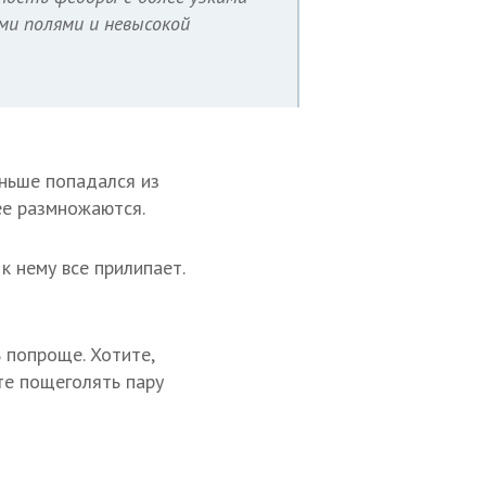
ми полями и невысокой
аньше попадался из
ее размножаются.
к нему все прилипает.
ь попроще. Хотите,
те пощеголять пару