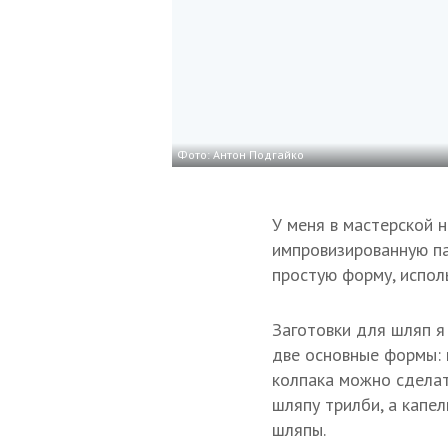
Фото: Антон Подгайко
У меня в мастерской 
импровизированную па
простую форму, испол
Заготовки для шляп я 
две основные формы: 
колпака можно сделат
шляпу трилби, а капе
шляпы.