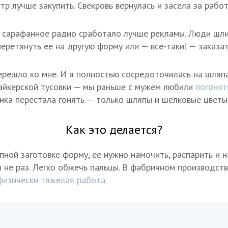
тр лучше закупить. Свекровь вернулась и засела за работ
 сарафанное радио сработало лучше рекламы. Люди шли
еретянуть ее на другую форму или — все-таки! — заказа
ерешло ко мне. И я полностью сосредоточилась на шляп
айкерской тусовки — мы раньше с мужем любили
погонят
ка перестала гонять — только шляпы и шелковые цветы
Как это делается?
ной заготовке форму, ее нужно намочить, распарить и н
я не раз. Легко обжечь пальцы. В фабричном производст
физически тяжелая работа.