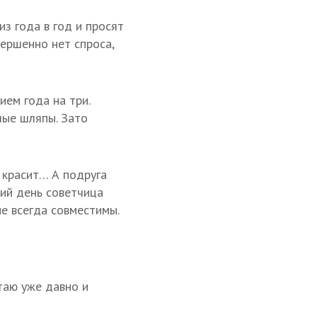
з года в год и просят
вершенно нет спроса,
ем года на три.
лые шляпы. Зато
 красит… А подруга
щий день советчица
е всегда совместимы.
таю уже давно и