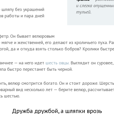
и слегка опущенны
 шляпу без украшений
тульей.
ов работы и пара дней
фетр. Он бывает велюровым
мягче и женственней, его делают из кроличьего пуха. Р
рогой, да и откуда взять столько бобров? Кролики быстр
аичнее — на него идет
шесть овцы.
Выглядит он суровее, 
па быстро перестанет быть черной.
ить, велюр смотрится богато. Он и стоит дороже. Шерст
варный вид несколько лет — берите велюр, рассчитывае
сь шестью.
Дружба дружбой, а шляпки врозь