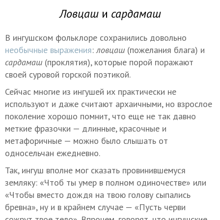
Ловцаш
и
сардамаш
В ингушском фольклоре сохранились довольно
необычные выражения
:
ловцаш
(пожелания блага) и
сардамаш
(проклятия), которые порой поражают
своей суровой горской поэтикой.
Сейчас многие из ингушей их практически не
используют и даже считают архаичными, но взрослое
поколение хорошо помнит, что еще не так давно
меткие фразочки — длинные, красочные и
метафоричные — можно было слышать от
односельчан ежедневно.
Так, ингуш вполне мог сказать провинившемуся
земляку: «Чтоб ты умер в полном одиночестве» или
«Чтобы вместо дождя на твою голову сыпались
бревна», ну и в крайнем случае — «Пусть черви
сожрут твое тело». Впрочем, говорят, что ингушские