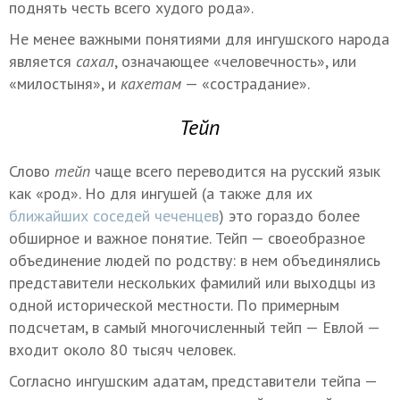
поднять честь всего худого рода».
Не менее важными понятиями для ингушского народа
является
сахал
, означающее «человечность», или
«милостыня», и
кахетам
— «сострадание».
Тейп
Слово
тейп
чаще всего переводится на русский язык
как «род». Но для ингушей (а также для их
ближайших соседей чеченцев
) это гораздо более
обширное и важное понятие. Тейп — своеобразное
объединение людей по родству: в нем объединялись
представители нескольких фамилий или выходцы из
одной исторической местности. По примерным
подсчетам, в самый многочисленный тейп — Евлой —
входит около 80 тысяч человек.
Согласно ингушским адатам, представители тейпа —