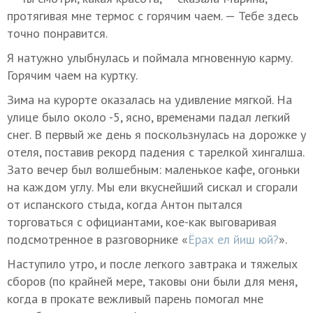
протягивая мне термос с горячим чаем. — Тебе здесь
точно понравится.
Я натужно улыбнулась и поймала мгновенную карму.
Горячим чаем на куртку.
Зима на курорте оказалась на удивление мягкой. На
улице было около -5, ясно, временами падал легкий
снег. В первый же день я поскользнулась на дорожке у
отеля, поставив рекорд падения с тарелкой хингалша.
Зато вечер был волшебным: маленькое кафе, огоньки
на каждом углу. Мы ели вкуснейший сискал и сгорали
от испанского стыда, когда Антон пытался
торговаться с официантами, кое-как выговаривая
подсмотренное в разговорнике «
Ёрах ел йиш юй?
».
Наступило утро, и после легкого завтрака и тяжелых
сборов (по крайней мере, таковы они были для меня,
когда в прокате вежливый парень помогал мне