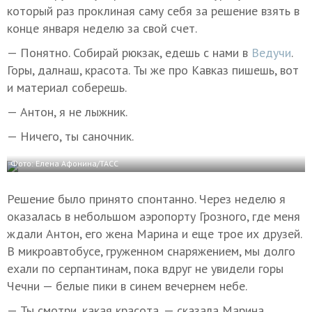
который раз проклиная саму себя за решение взять в
конце января неделю за свой счет.
— Понятно. Собирай рюкзак, едешь с нами в
Ведучи
.
Горы, далнаш, красота. Ты же про Кавказ пишешь, вот
и материал соберешь.
— Антон, я не лыжник.
— Ничего, ты саночник.
Фото: Елена Афонина/ТАСС
Решение было принято спонтанно. Через неделю я
оказалась в небольшом аэропорту Грозного, где меня
ждали Антон, его жена Марина и еще трое их друзей.
В микроавтобусе, груженном снаряжением, мы долго
ехали по серпантинам, пока вдруг не увидели горы
Чечни — белые пики в синем вечернем небе.
— Ты смотри, какая красота, — сказала Марина,