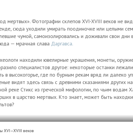
род мертвых». Фотографии склепов
XVI-XVIII в
еков не вид
енде, сюда уходили умирать поодиночке или целыми се
олевшие чумой, самоизолировались и доживали свои дни 
сюда — мрачная слава
Даргавса.
рхеологи находили ювелирные украшения, монеты, оружие
разило специалистов другое: некоторые останки лежали
ь в высокогорье, где по бурным рекам вряд ли далеко у
еные видят здесь связь с древними сказаниями других н
ой реке Стикс из греческой мифологии, по чьим водам Х
рших в царство мертвых. Кто знает, может быть находки
льтов?
пы
XVI—XVIII в
еков