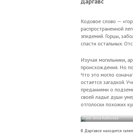
Даргавс
Кодовое слово — «го
распространенной лег
эпидемий. Горцы, заб
спасти остальных. От
Изучая могильники, а
происхождения. Но по
Что это могло означат
остается загадкой. Уч
преданиями о подземн
своей ладье души уме
отголоски похожих ку
Фото: Анна Кабисова
В Даргавсе находится скле