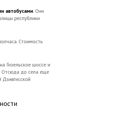
и автобусами
. Они
олицы республики
полчаса. Стоимость
на Гизельское шоссе и
». Отсюда до села еще
й Дзивгисской
ьности