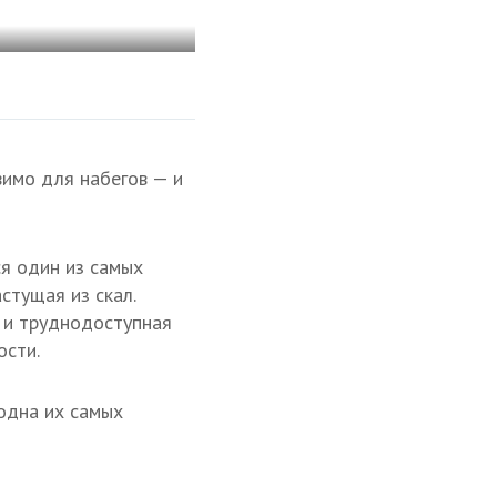
вимо для набегов — и
я один из самых
астущая из скал.
 и труднодоступная
ости.
 одна их самых