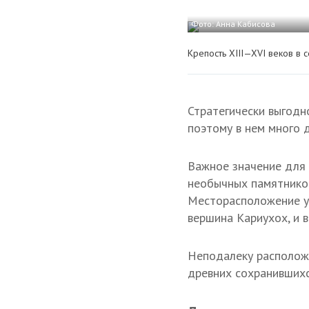
Фото: Анна Кабисова
Крепость
XIII—XVI в
еков в с
Стратегически выгодн
поэтому в нем много 
Важное значение для
необычных памятнико
Месторасположение ук
вершина Кариухох, и 
Неподалеку расположе
древних сохранившихс