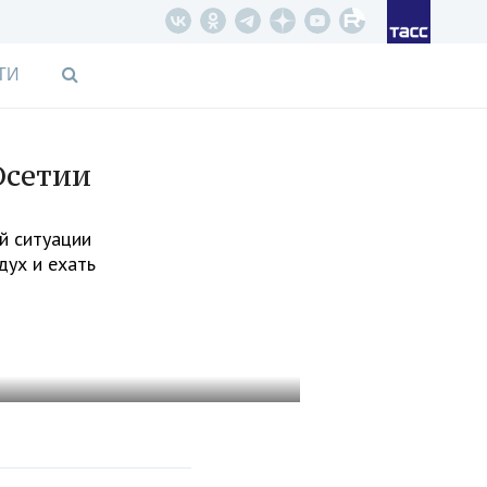
ТИ
Осетии
й ситуации
дух и ехать