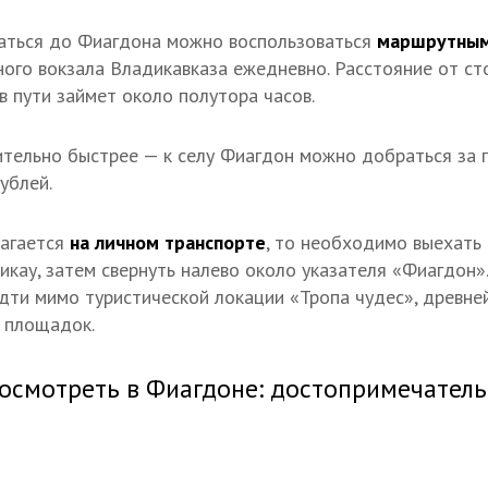
раться до Фиагдона можно воспользоваться
маршрутным
ого вокзала Владикавказа ежедневно. Расстояние от ст
в пути займет около полутора часов.
ительно быстрее — к селу Фиагдон можно добраться за 
ублей.
агается
на личном транспорте
, то необходимо выехать 
рикау, затем свернуть налево около указателя «Фиагдон
идти мимо туристической локации «Тропа чудес», древне
 площадок.
осмотреть в Фиагдоне: достопримечател