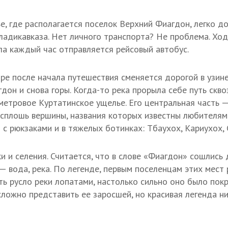
е, где располагается поселок Верхний Фиагдон, легко д
Владикавказа. Нет личного транспорта? Не проблема. Хо
ла каждый час отправляется рейсовый автобус.
ре после начала путешествия сменяется дорогой в узине:
дон и снова горы. Когда-то река прорыла себе путь скв
метровое Куртатинское ущелье. Его центральная часть 
— сплошь вершины, названия которых известны любителям
с рюкзаками и в тяжелых ботинках: Тбаухох, Кариухох,
ки и селения. Считается, что в слове «Фиагдон» сошлись 
 — вода, река. По легенде, первым поселенцам этих мест
ь русло реки лопатами, настолько сильно оно было покр
сложно представить ее заросшей, но красивая легенда н