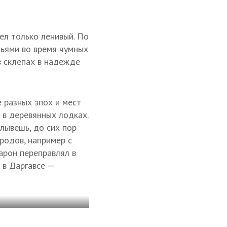
ел только ленивый. По
мьями во время чумных
в склепах в надежде
 разных эпох и мест
 в деревянных лодках.
плывешь, до сих пор
ародов, например с
арон переправлял в
 в Даргавсе —