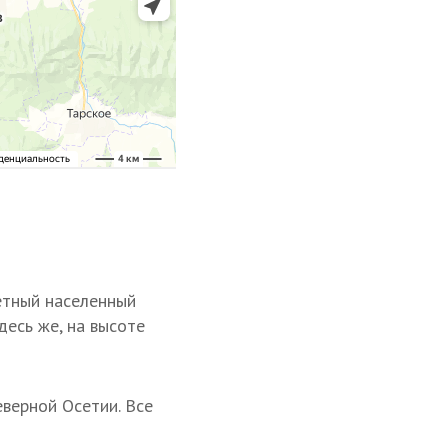
етный населенный
десь же, на высоте
еверной Осетии. Все