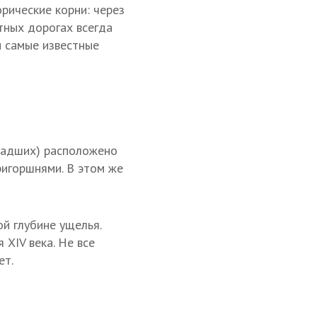
рические корни: через
тных дорогах всегда
 самые известные
младших) расположено
ригоршнями. В этом же
й глубине ущелья.
XIV века. Не все
ет.