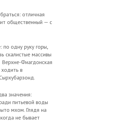
обраться: отличная
дит общественный — с
 по одну руку горы,
озь скалистые массивы
— Верхне-Фиагдонская
 ходить в
 Сырхубарзонд.
два значения:
 ради питьевой воды
ыто мхом. Глядя на
икогда не бывает