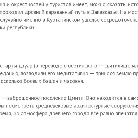
а и окрестностей у туристов имеет, можно сказать, исто
проходил древний караванный путь в Закавказье. На мес
случайно именно в Куртатинском ущелье сосредоточены
ки республики.
старты дзуар (в переводе с осетинского — святилище 
преданию, возводили его медитативно — принося землю п
несколько боевых башен и часовня.
 — заброшенное поселение Цмити. Оно находится в само
ы посмотреть средневековые архитектурные сооружения 
ремя, но атмосфера древнего города все равно впечатля