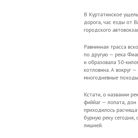
В Куртатинское ущель
дорога, час езды от 
городского автовокза
Равнинная трасса вско
по другую — река Фиаг
и образовала 50-кило
котловина. А вокруг 
многодневные походы 
Кстати, о названии ре
фиййаг — лопата, дон
приходилось расчищат
бурную реку сегодня, 
лишней.