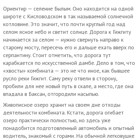
Ориентир — селение Былым. Оно находится на одной
широте с Кисловодском в так называемой солнечной
котловине. Это значит, что почти круглый год над
селом ясное небо и светит солнце. Дорога к Гижгиту
начинается за селом — нужно свернуть направо к
старому мосту, пересечь его и дальше ехать вверх по
серпантину. Стоит отметить, что дорога тут
карабкается по искусственной дамбе. Дело в том, что
«хвосты» комбината — это не что иное, как бывшее
русло реки Гижгит. Саму реку отвели в сторону,
пробили для нее новый путь в скале, а место, где она
впадала в Баксан, отгородили насыпью.
Живописное озеро хранит на своем дне отходы
деятельности комбината. Кстати, дорога огибает
озеро практически полностью, но здесь уже
понадобится подготовленный автомобиль и опытный
водитель, знакомый с горами. На обычной легковушке