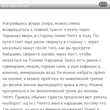
1 / 3
Фото: Иван Губский
Нагулявшись вокруг озера, можно смело
возвращаться к главной трассе и ехать через
Тырныауз вверх, в сторону полян Чегет и Азау. По
пути стоит еще разок свернуть в сторону — через
несколько минут после того, как вы проедете
Байдаево, сверните налево через мост, чтобы
оказаться на Поляне Нарзанов. Здесь есть рынок с
сувенирами, медом, горным чаем, а еще кафешки и,
конечно, минеральная вода. Ее можно набрать прямо
на поляне, а можно пройтись по живописной тропке
до весьма эпично выглядящего крана в лесу. Можно
прогуляться и по экологической тропе до поляны
Чегет. Правда, обычно туристы предпочитают делать
наоборот: идти с Чегета вниз к нарзанам, потому что
так проще, да еще на финише поджидает бонус в