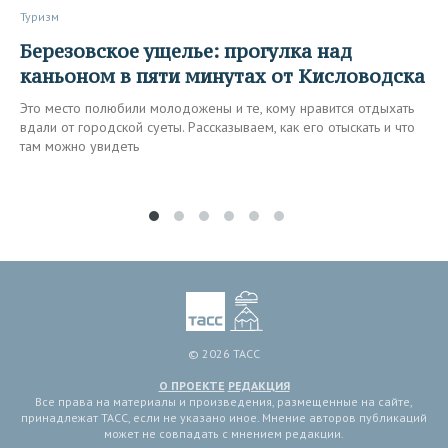
Туризм
Березовское ущелье: прогулка над
каньоном в пяти минутах от Кисловодска
Это место полюбили молодожены и те, кому нравится отдыхать
вдали от городской суеты. Рассказываем, как его отыскать и что
там можно увидеть
© 2026 ТАСС
О ПРОЕКТЕ
РЕДАКЦИЯ
Все права на материалы и произведения, размещенные на сайте,
принадлежат ТАСС, если не указано иное. Мнение авторов публикаций
может не совпадать с мнением редакции.