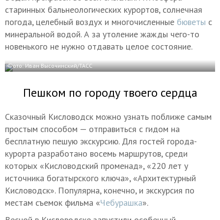
старинных бальнеологических курортов, солнечная
погода, целебный воздух и многочисленные
бюветы
с
минеральной водой. А за утоление жажды чего-то
новенького не нужно отдавать целое состояние.
Фото: Иван Высочинский/ТАСС
Пешком по городу твоего сердца
Сказочный Кисловодск можно узнать поближе самым
простым способом — отправиться с гидом на
бесплатную пешую экскурсию. Для гостей города-
курорта разработано восемь маршрутов, среди
которых «Кисловодский променад», «220 лет у
источника богатырского ключа», «Архитектурный
Кисловодск». Популярна, конечно, и экскурсия по
местам съемок фильма «
Чебурашка
».
Весной в Кисловодске запустили особенный