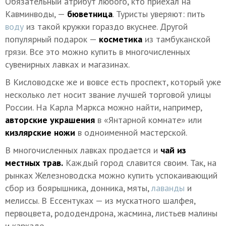
Обязательный атрибут любого, кто приехал на
Кавминводы, —
бюветница
. Туристы уверяют: пить
воду
из такой кружки гораздо вкуснее. Другой
популярный подарок —
косметика
из тамбуканской
грязи. Все это можно купить в многочисленных
сувенирных лавках и магазинах.
В Кисловодске же и вовсе есть проспект, который уже
несколько лет носит звание лучшей торговой улицы
России. На Карла Маркса можно найти, например,
авторские украшения
в «Янтарной комнате» или
кизлярские ножи
в одноименной мастерской.
В многочисленных лавках продается и
чай из
местных трав.
Каждый город славится своим. Так, на
рынках Железноводска можно купить успокаивающий
сбор из боярышника, донника, мяты,
лаванды
и
мелиссы. В Ессентуках — из мускатного шалфея,
первоцвета, рододендрона, жасмина, листьев малины
и каркаде.