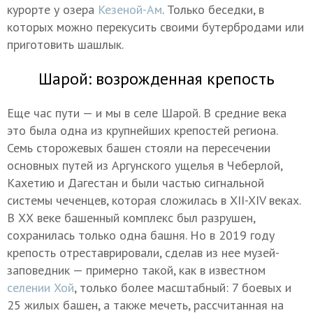
курорте у озера
Кезеной-Ам
. Только беседки, в
которых можно перекусить своими бутербродами или
приготовить шашлык.
Шарой: возрожденная крепость
Еще час пути — и мы в селе Шарой. В средние века
это была одна из крупнейших крепостей региона.
Семь сторожевых башен стояли на пересечении
основных путей из Аргунского ущелья в Чеберлой,
Кахетию и Дагестан и были частью сигнальной
системы чеченцев, которая сложилась в
XII-XIV в
еках.
В ХХ веке башенный комплекс был разрушен,
сохранилась только одна башня. Но в 2019 году
крепость отреставрировали, сделав из нее музей-
заповедник — примерно такой, как в известном
селении Хой
, только более масштабный: 7 боевых и
25 жилых башен, а также мечеть, рассчитанная на