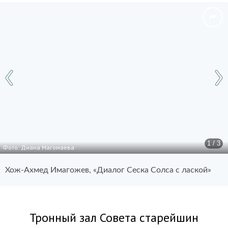
1 / 3
Фото: Диана Магомаева
Хож-Ахмед Имагожев, «Диалог Сеска Солса с лаской»
Тронный зал Совета старейшин