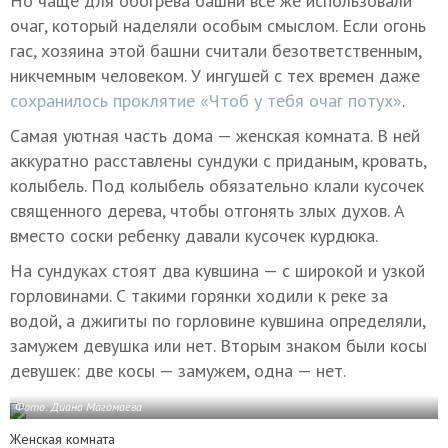
Но чаще для обогрева башни все же использовали
очаг, который наделяли особым смыслом. Если огонь
гас, хозяина этой башни считали безответственным,
никчемным человеком. У ингушей с тех времен даже
сохранилось проклятие «Чтоб у тебя очаг потух»
.
Самая уютная часть дома — женская комната. В ней
аккуратно расставлены сундуки с приданым, кровать,
колыбель. Под колыбель обязательно клали кусочек
священного дерева, чтобы отгонять злых духов. А
вместо соски ребенку давали кусочек курдюка.
На сундуках стоят два кувшина — с широкой и узкой
горловинами. С такими горянки ходили к реке за
водой, а джигиты по горловине кувшина определяли,
замужем девушка или нет. Вторым знаком были косы
девушек: две косы — замужем, одна — нет.
Фото: Диана Магомаева
Женская комната