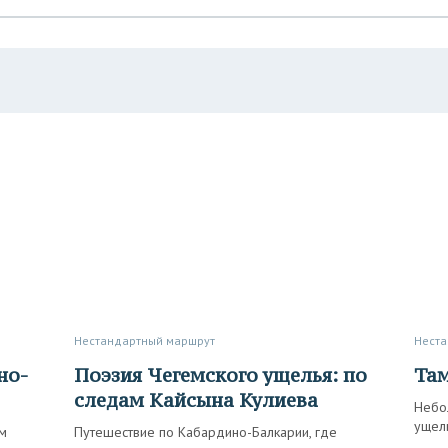
Нестандартный маршрут
Нест
Поэзия Чегемского ущелья: по
Та
следам Кайсына Кулиева
Небо
ущел
м
Путешествие по Кабардино-Балкарии, где