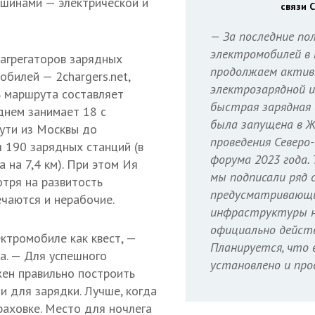
шинами — электрической и
связи 
— За последние по
электромобилей в 
агрегаторов зарядных
продолжаем актив
обилей — 2chargers.net,
электрозарядной 
 маршрута составляет
быстрая зарядная
еднем занимает 18 с
была запущена в Ж
пути из Москвы до
проведения Северо
 190 зарядных станций (в
форума 2023 года.
 на 7,4 км). При этом Ия
мы подписали ряд 
тря на развитость
предусматривающи
ечаются и нерабочие.
инфраструктуры на
официально дейст
ктромобиле как квест, —
Планируется, что 
а. — Для успешного
установлено и про
ен правильно построить
и для зарядки. Лучше, когда
раховке. Место для ночлега