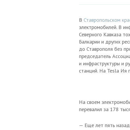
В
Ставропольском кра
электромобилей. В ин
Северного Кавказа то
Балкарии и других ре
до Ставрополя без пр
председатель Ассоциа
и инфраструктуры и р
станций. На Tesla Ия
На своем электромоби
перевалил за 178 тыс
— Еще лет пять назад