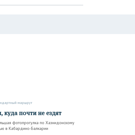
андартный маршрут
м, куда почти не ездят
льшая фотопрогулка по Хазнидонскому
ью в Кабардино-Балкарии