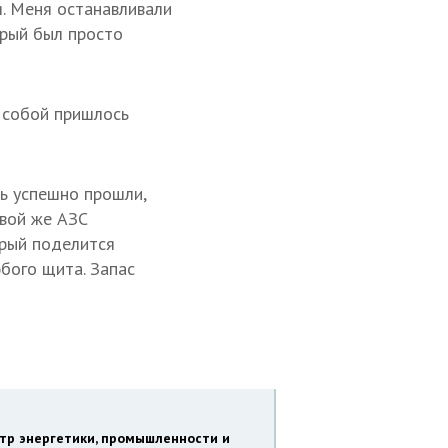
я. Меня останавливали
орый был просто
С собой пришлось
ть успешно прошли,
рвой же АЗС
орый поделится
юбого щита. Запас
стр энергетики, промышленности и