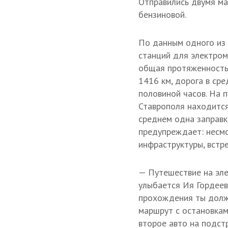
Отправились двумя ма
бензиновой.
По данным одного из 
станций для электром
общая протяженность
1416 км, дорога в ср
половиной часов. На 
Ставрополя находится
среднем одна заправка
предупреждает: несмо
инфраструктуры, встр
— Путешествие на эле
улыбается Ия Гордеев
прохождения ты долж
маршрут с остановкам
второе авто на подст