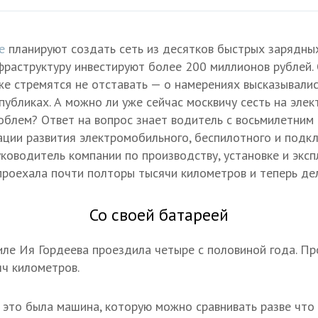
е
планируют создать сеть из десятков быстрых зарядны
фраструктуру инвестируют более 200 миллионов рублей.
же стремятся не отставать — о намерениях высказывали
спубликах. А можно ли уже сейчас москвичу сесть на эле
облем? Ответ на вопрос знает водитель с восьмилетним
ции развития электромобильного, беспилотного и подк
уководитель компании по производству, установке и экс
 проехала почти полторы тысячи километров и теперь де
Со своей батареей
ле Ия Гордеева проездила четыре с половиной года. Пр
яч километров.
 это была машина, которую можно сравнивать разве что