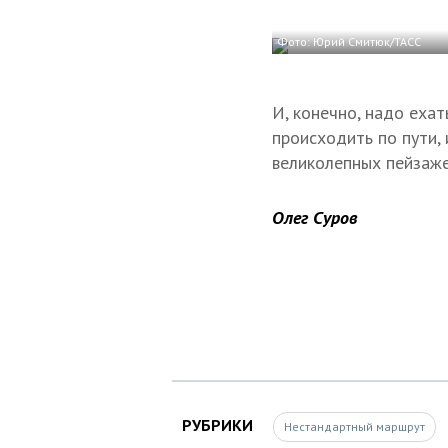
Фото: Юрий Смитюк/ТАСС
И, конечно, надо еха
происходить по пути,
великолепных пейзаж
Олег Суров
РУБРИКИ
Нестандартный маршрут