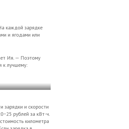
 На каждой зарядке
ами и ягодами или
ет Ия. — Поэтому
я к лучшему:
и зарядки и скорости
0−25 рублей за кВт⋅ч.
а стоимость километра
Если зарядка в