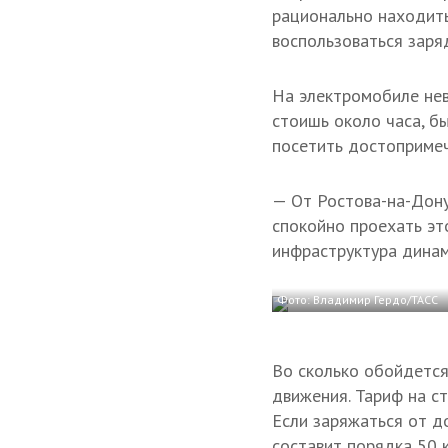
рационально находить
воспользоваться заря
На электромобиле нев
стоишь около часа, бы
посетить достопримеч
— От Ростова-на-Дону
спокойно проехать эт
инфраструктура динам
Фото: Владимир Гердо/ТАСС
Во сколько обойдется
движения. Тариф на ст
Если заряжаться от д
составит порядка 50 к