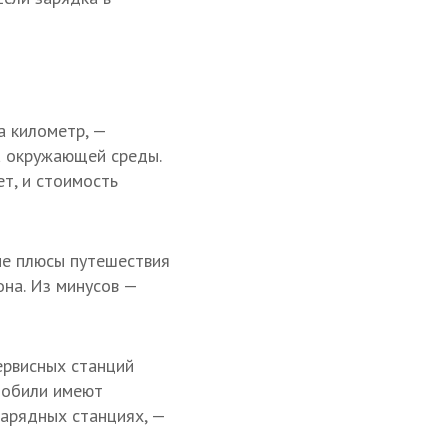
а километр, —
а окружающей среды.
ет, и стоимость
ие плюсы путешествия
она. Из минусов —
сервисных станций
мобили имеют
зарядных станциях, —