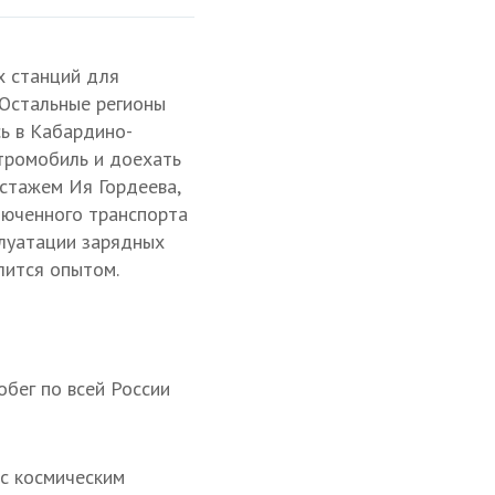
х станций для
 Остальные регионы
сь в Кабардино-
ктромобиль и доехать
 стажем Ия Гордеева,
люченного транспорта
плуатации зарядных
лится опытом.
обег по всей России
 с космическим