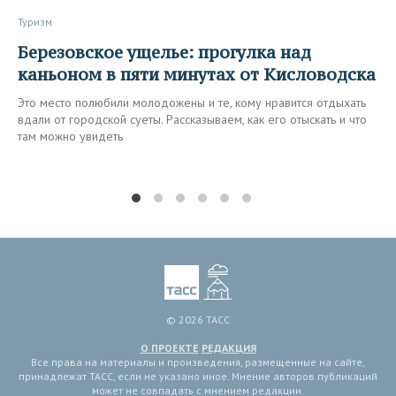
Туризм
Березовское ущелье: прогулка над
каньоном в пяти минутах от Кисловодска
Это место полюбили молодожены и те, кому нравится отдыхать
вдали от городской суеты. Рассказываем, как его отыскать и что
там можно увидеть
© 2026 ТАСС
О ПРОЕКТЕ
РЕДАКЦИЯ
Все права на материалы и произведения, размещенные на сайте,
принадлежат ТАСС, если не указано иное. Мнение авторов публикаций
может не совпадать с мнением редакции.