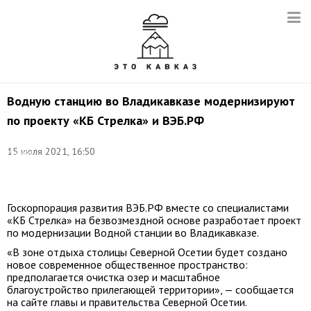
Водную станцию во Владикавказе модернизируют
по проекту «КБ Стрелка» и ВЭБ.РФ
Фото:
пресс-
15 июля 2021, 16:50
служба
администрации
Владикавказа
Госкорпорация развития ВЭБ.РФ вместе со специалистами
«КБ Стрелка» на безвозмездной основе разработает проект
по модернизации Водной станции во Владикавказе.
«В зоне отдыха столицы Северной Осетии будет создано
новое современное общественное пространство:
предполагается очистка озер и масштабное
благоустройство прилегающей территории», — сообщается
на сайте главы и правительства Северной Осетии.