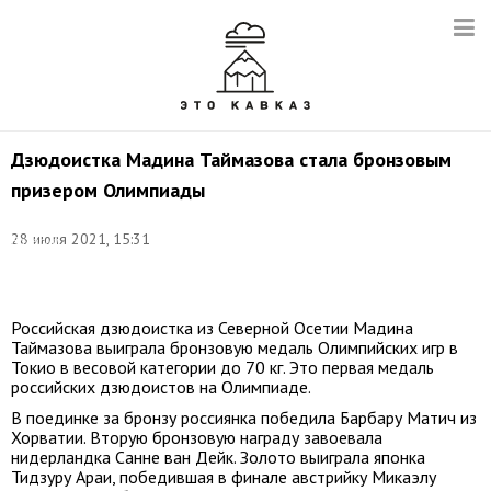
Дзюдоистка Мадина Таймазова стала бронзовым
призером Олимпиады
Фото:
28 июля 2021, 15:31
Валерий
Шарифулин/
ТАСС
Российская дзюдоистка из Северной Осетии Мадина
Таймазова выиграла бронзовую медаль Олимпийских игр в
Токио в весовой категории до 70 кг. Это первая медаль
российских дзюдоистов на Олимпиаде.
В поединке за бронзу россиянка победила Барбару Матич из
Хорватии. Вторую бронзовую награду завоевала
нидерландка Санне ван Дейк. Золото выиграла японка
Тидзуру Араи, победившая в финале австрийку Микаэлу