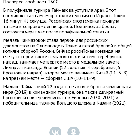
Поллерес, сообщает ТАСС.
В полуфинале турнира Таймазова уступила Араи. Этот
поединок стал самым продолжительным на Играх в Токио —
16 минут 41 секунда. Российская спортсменка покинула
татами в сопровождении врачей. Поединок за бронзу
состоялся через час после полуфинальной схватки.
Медаль Таймазовой стала первой для российских
дзюдоистов на Олимпиаде в Токио и пятой бронзой в общей
копилке сборной России. Сейчас российская команда, на
счету которой также семь золотых и восемь серебряных
наград, занимает четвертое место в медальном зачете.
Лидирует команда Японии (12 золотых, 4 серебряные, 5
бронзовых наград), второе место занимает Китай (11−5−8),
на третьем месте — сборная США (10−11−9).
Мадине Таймазовой 22 года, в ее активе бронза чемпионата
мира (2019) в командном турнире, она также двукратный
бронзовый призер чемпионатов Европы (2020, 2021) и
победительница турнира Большого шлема в Казани (2021).