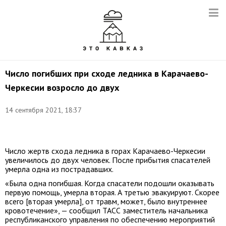
Число погибших при сходе ледника в Карачаево-
Черкесии возросло до двух
14 сентября 2021, 18:37
Фото:
instagram.com/mchskchr
Число жертв схода ледника в горах Карачаево-Черкесии
увеличилось до двух человек. После прибытия спасателей
умерла одна из пострадавших.
«Была одна погибшая. Когда спасатели подошли оказывать
первую помощь, умерла вторая. А третью эвакуируют. Скорее
всего [вторая умерла], от травм, может, было внутреннее
кровотечение», — сообщил ТАСС заместитель начальника
республиканского управления по обеспечению мероприятий